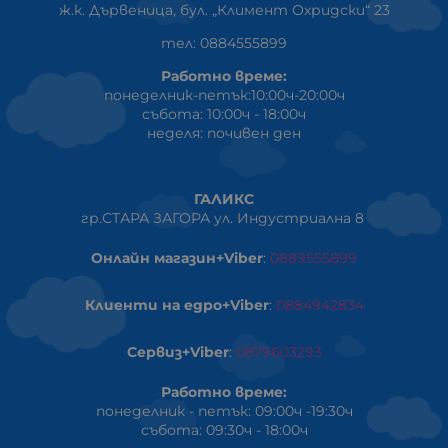
ж.к. Дървеница, бул. „Климент Охридски“ 23
тел: 0884555899
Работно време:
понеделник-петък:10:00ч-20:00ч
събота: 10:00ч - 18:00ч
неделя: почивен ден
ГАЛИКС
гр.СТАРА ЗАГОРА ул. Индустриална 8
Онлайн магазин+Viber
:
0889555899
Клиенти на едро+Viber
:
0884942834
Сервиз+Viber
:
0879603293
Работно време:
понеделник - петък: 09:00ч -19:30ч
събота: 09:30ч - 18:00ч