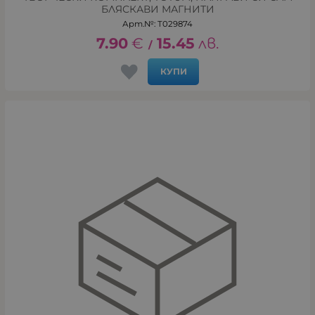
БЛЯСКАВИ МАГНИТИ
Арт.№: T029874
7.90
€
15.45
лв.
/
КУПИ