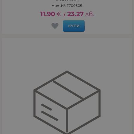
Арт.№: T700505
11.90
€
23.27
лв.
/
КУПИ