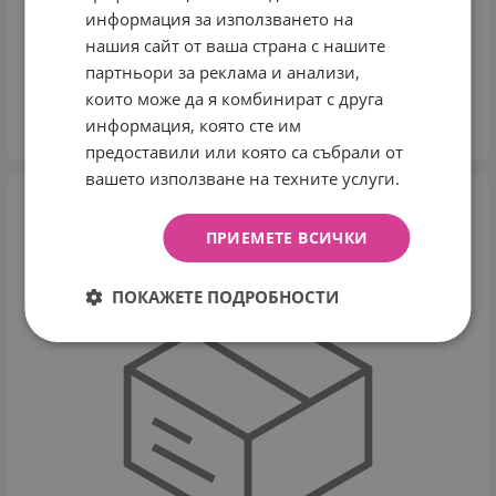
ТВОРЧЕСКИ КОМПЛЕКТ, TOTUM, UNICORN ACADEMY,
информация за използването на
НАПРАВИ СИ САМ БИЖУТА
нашия сайт от ваша страна с нашите
Арт.№: T642034
партньори за реклама и анализи,
12.90
€
25.23
лв.
/
които може да я комбинират с друга
информация, която сте им
КУПИ
предоставили или която са събрали от
вашето използване на техните услуги.
ПРИЕМЕТЕ ВСИЧКИ
ПОКАЖЕТЕ ПОДРОБНОСТИ