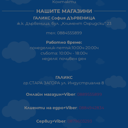
Контакти
НАШИТЕ МАГАЗИНИ
ГАЛИКС София ДЪРВЕНИЦА
ж.к. Дървеница, бул. „Климент Охридски“ 23
тел: 0884555899
Работно време:
понеделник-петък:10:00ч-20:00ч
събота: 10:00ч - 18:00ч
неделя: почивен ден
ГАЛИКС
гр.СТАРА ЗАГОРА ул. Индустриална 8
Онлайн магазин+Viber
:
0889555899
Клиенти на едро+Viber
:
0884942834
Сервиз+Viber
:
0879603293