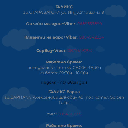
ГАЛИКС
гр.СТАРА ЗАГОРА ул. Индустриална 8
Онлайн магазин+Viber
:
0889555899
Клиенти на едро+Viber
:
0884942834
Сервиз+Viber
:
0879603293
Работно време:
понеделник - петък: 09:00ч -19:30ч
събота: 09:30ч - 18:00ч
неделя - почивен ден
ГАЛИКС Варна
гр.ВАРНА ул. Александър Дякович 45 (под хотел Golden
Tulip)
тел:
0884810555
Работно време: