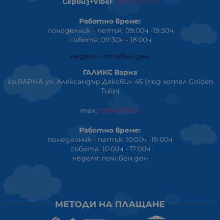
Сервиз+Viber
:
0879603293
Работно време:
понеделник - петък: 09:00ч -19:30ч
събота: 09:30ч - 18:00ч
неделя - почивен ден
ГАЛИКС Варна
гр.ВАРНА ул. Александър Дякович 45 (под хотел Golden
Tulip)
тел:
0884810555
Работно време:
понеделник - петък: 10:00ч -19:00ч
събота: 10:00ч - 17:00ч
неделя: почивен ден
МЕТОДИ НА ПЛАЩАНЕ