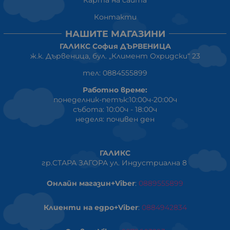
Карта на сайта
Контакти
НАШИТЕ МАГАЗИНИ
ГАЛИКС София ДЪРВЕНИЦА
ж.к. Дървеница, бул. „Климент Охридски“ 23
тел: 0884555899
Работно време:
понеделник-петък:10:00ч-20:00ч
събота: 10:00ч - 18:00ч
неделя: почивен ден
ГАЛИКС
гр.СТАРА ЗАГОРА ул. Индустриална 8
Онлайн магазин+Viber
:
0889555899
Клиенти на едро+Viber
:
0884942834