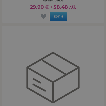
Арт.№: L4606
29.90
€
58.48
лв.
/
КУПИ