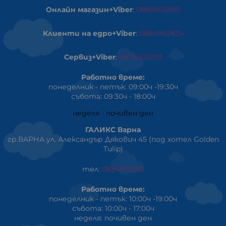
Онлайн магазин+Viber
:
0889555899
Клиенти на едро+Viber
:
0884942834
Сервиз+Viber
:
0879603293
Работно време:
понеделник - петък: 09:00ч -19:30ч
събота: 09:30ч - 18:00ч
неделя - почивен ден
ГАЛИКС Варна
гр.ВАРНА ул. Александър Дякович 45 (под хотел Golden
Tulip)
тел:
0884810555
Работно време:
понеделник - петък: 10:00ч -19:00ч
събота: 10:00ч - 17:00ч
неделя: почивен ден