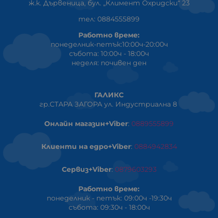
ж.к. Дървеница, бул. „Климент Охридски“ 23
тел: 0884555899
Работно време:
понеделник-петък:10:00ч-20:00ч
събота: 10:00ч - 18:00ч
неделя: почивен ден
ГАЛИКС
гр.СТАРА ЗАГОРА ул. Индустриална 8
Онлайн магазин+Viber
:
0889555899
Клиенти на едро+Viber
:
0884942834
Сервиз+Viber
:
0879603293
Работно време:
понеделник - петък: 09:00ч -19:30ч
събота: 09:30ч - 18:00ч