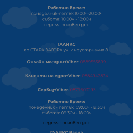
Работно време:
понеделник-петък:10:00ч-20:00ч
събота: 10:00ч - 18:00ч
неделя: почивен ден
ГАЛИКС
гр.СТАРА ЗАГОРА ул. Индустриална 8
Онлайн магазин+Viber
:
0889555899
Клиенти на едро+Viber
:
0884942834
Сервиз+Viber
:
0879603293
Работно време:
понеделник - петък: 09:00ч -19:30ч
събота: 09:30ч - 18:00ч
неделя - почивен ден
ГАЛИКС Варна