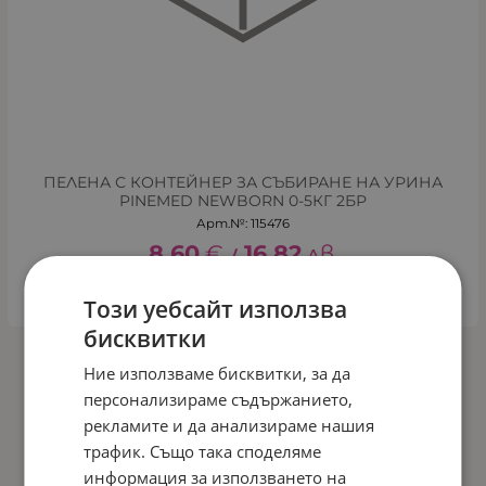
ПЕЛЕНА С КОНТЕЙНЕР ЗА СЪБИРАНЕ НА УРИНА
PINEMED NEWBORN 0-5КГ 2БР
Арт.№: 115476
8.60
€
16.82
лв.
/
КУПИ
Този уебсайт използва
бисквитки
На страница по:
Ние използваме бисквитки, за да
персонализираме съдържанието,
рекламите и да анализираме нашия
трафик. Също така споделяме
информация за използването на