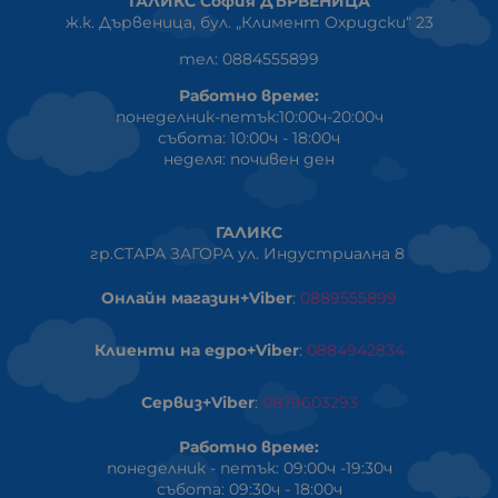
ГАЛИКС София ДЪРВЕНИЦА
ж.к. Дървеница, бул. „Климент Охридски“ 23
тел: 0884555899
Работно време:
понеделник-петък:10:00ч-20:00ч
събота: 10:00ч - 18:00ч
неделя: почивен ден
ГАЛИКС
гр.СТАРА ЗАГОРА ул. Индустриална 8
Онлайн магазин+Viber
:
0889555899
Клиенти на едро+Viber
:
0884942834
Сервиз+Viber
:
0879603293
Работно време:
понеделник - петък: 09:00ч -19:30ч
събота: 09:30ч - 18:00ч