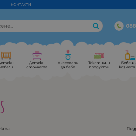
И
КОНТАКТИ
088
Детски
Детски
Аксесоари
Текстилни
Бебеш
мебели
столчета
за бебе
продукти
козмет
S
укта
Под