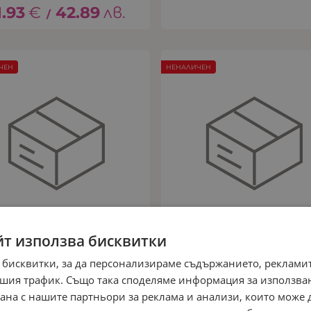
1.93
€
42.89
лв.
/
ЧЕН
НЕНАЛИЧЕН
йт използва бисквитки
 бисквитки, за да персонализираме съдържанието, рекламит
шия трафик. Също така споделяме информация за използва
ЕТСКА РАНИЦА, OOPS,
ДЕТСКА РАНИЦА, OOP
рана с нашите партньори за реклама и анализи, които може
ЛИНКА, 32 X 26 X 11 СМ
МЕЧЕ, 32 X 26 X 11 СМ