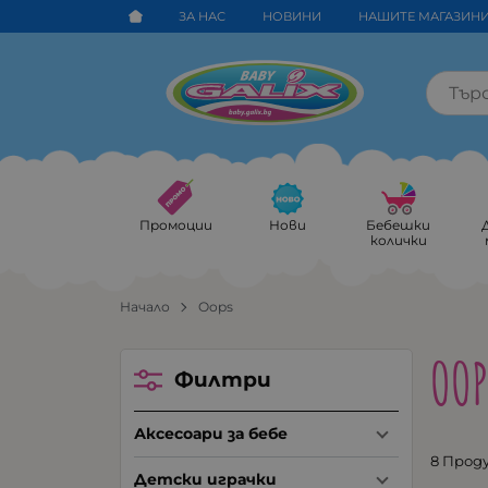
ЗА НАС
НОВИНИ
НАШИТЕ МАГАЗИН
Промоции
Нови
Бебешки
колички
Начало
Oops
OOP
Филтри
Аксесоари за бебе
8 Прод
Детски играчки