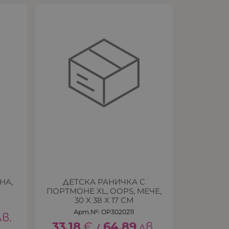
НА,
ДЕТСКА РАНИЧКА С
ПОРТМОНЕ XL, OOPS, МЕЧЕ,
30 Х 38 Х 17 СМ
Арт.№: OP3020211
лв.
33.18
€
64.89
лв.
/