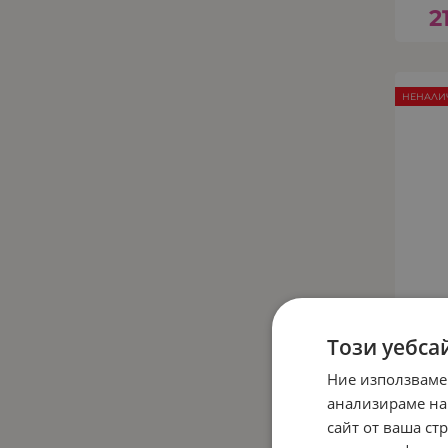
2
НЕНАЛИ
Този уебса
Ние използваме
анализираме на
Д
сайт от ваша ст
КА