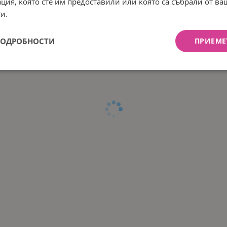
ция, която сте им предоставили или която са събрали от в
Арт.№: OP3001433
Арт.№: OP3001411
и.
ПОДРОБНОСТИ
ПРИЕМЕ