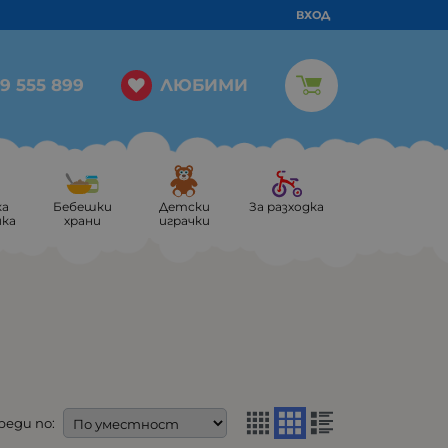
ВХОД
ЛЮБИМИ
9 555 899
ка
Бебешки
Детски
За разходка
ика
храни
играчки
реди по: