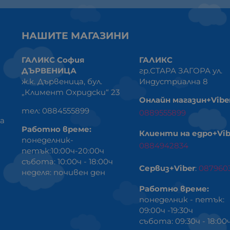
НАШИТЕ МАГАЗИНИ
ГАЛИКС София
ГАЛИКС
ДЪРВЕНИЦА
гр.СТАРА ЗАГОРА ул.
ж.к. Дървеница, бул.
Индустриална 8
„Климент Охридски“ 23
Онлайн магазин+Vibe
тел: 0884555899
0889555899
ка
Работно време:
Клиенти на едро+Vib
понеделник-
0884942834
петък:10:00ч-20:00ч
събота: 10:00ч - 18:00ч
Сервиз+Viber
:
087960
неделя: почивен ден
Работно време:
понеделник - петък:
09:00ч -19:30ч
събота: 09:30ч - 18:00