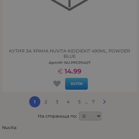
КУТИЯ ЗА ХРАНА NUVITA KIDDIEKIT 490ML, POWDER
BLUE
Арт.№: NU-PPCP0407
€
14.99
КУПИ
...
1
2
3
4
5
7
На страница по:
Nuvita