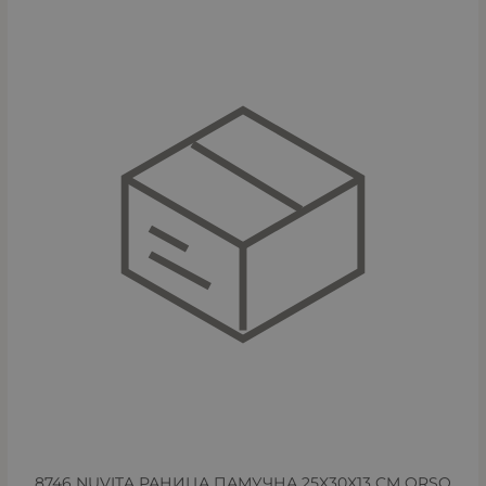
8746 NUVITA РАНИЦА ПАМУЧНА 25X30X13 CM ORSO