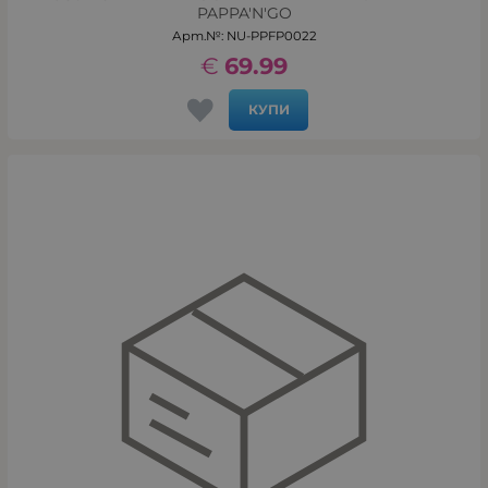
PAPPA'N'GO
Арт.№: NU-PPFP0022
€
69.99
КУПИ