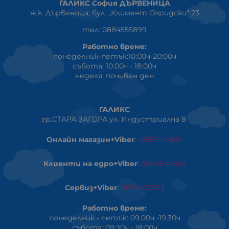
ГАЛИКС София ДЪРВЕНИЦА
ж.к. Дървеница, бул. „Климент Охридски“ 23
тел: 0884555899
Работно време:
понеделник-петък:10:00ч-20:00ч
събота: 10:00ч - 18:00ч
неделя: почивен ден
ГАЛИКС
гр.СТАРА ЗАГОРА ул. Индустриална 8
Онлайн магазин+Viber
:
0889555899
Клиенти на едро+Viber
:
0884942834
Сервиз+Viber
:
0879603293
Работно време:
понеделник - петък: 09:00ч -19:30ч
събота: 09:30ч - 18:00ч