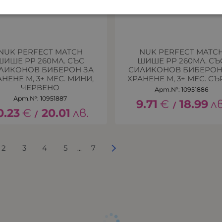
NUK PERFECT MATCH
NUK PERFECT MATC
ШИШЕ РР 260МЛ. СЪС
ШИШЕ РР 260МЛ. СЪ
ЛИКОНОВ БИБЕРОН ЗА
СИЛИКОНОВ БИБЕРОН
АНЕНЕ M, 3+ МЕС. МИНИ,
ХРАНЕНЕ M, 3+ МЕС. С
ЧЕРВЕНО
Арт.№: 10951886
Арт.№: 10951887
9.71
€
18.99
лв
/
0.23
€
20.01
лв.
/
2
3
4
5
7
...