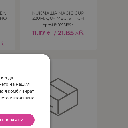
EY,
NUK ЧАША MAGIC CUP
ЕНО
230МЛ., 8+ МЕС.,STITCH
Арт.№: 10951894
11.17
€
21.85
лв.
/
в.
е и да
нето на нашия
 да я комбинират
ашето използване
ТЕ ВСИЧКИ