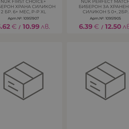
NUK FIRST CHOICE+
NUK PERFECT MATC
БЕРОН ХРАНА СИЛИКОН
БИБЕРОН ЗА ХРАНЕН
2 БР. 6+ МЕС, Р-Р XL
СИЛИКОН S 0+, 2БР.
Арт.№: 10951907
Арт.№: 10951905
5.62
€
10.99
лв.
6.39
€
12.50
лв
/
/