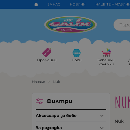
ЗА НАС
НОВИНИ
НАШИТЕ МАГАЗИН
Промоции
Нови
Бебешки
колички
Начало
Nuk
NU
Филтри
Аксесоари за бебе
Nuk
За разходка