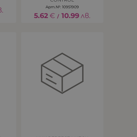
Арт.№: 10951909
в.
5.62
€
10.99
лв.
/