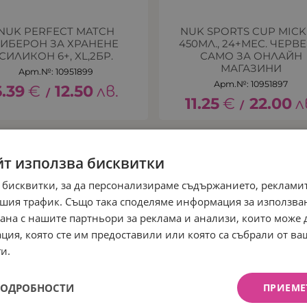
NUK PERFECT MATCH
NUK SPORTS CUP MICK
ИБЕРОН ЗА ХРАНЕНЕ
450МЛ., 24+МЕС. ЧЕРВ
СИЛИКОН 6+, XL,2БР.
САМО ЗА ОНЛАЙН
МАГАЗИНИ
Арт.№: 10951899
Арт.№: 10951897
6.39
€
12.50
лв.
/
11.25
€
22.00
л
/
йт използва бисквитки
 бисквитки, за да персонализираме съдържанието, рекламит
шия трафик. Също така споделяме информация за използва
рана с нашите партньори за реклама и анализи, които може
ция, която сте им предоставили или която са събрали от в
и.
ПОДРОБНОСТИ
ПРИЕМЕ