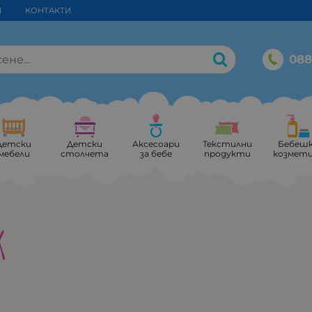
И
КОНТАКТИ
088
Детски
Детски
Аксесоари
Текстилни
Бебеш
мебели
столчета
за бебе
продукти
козмет
K