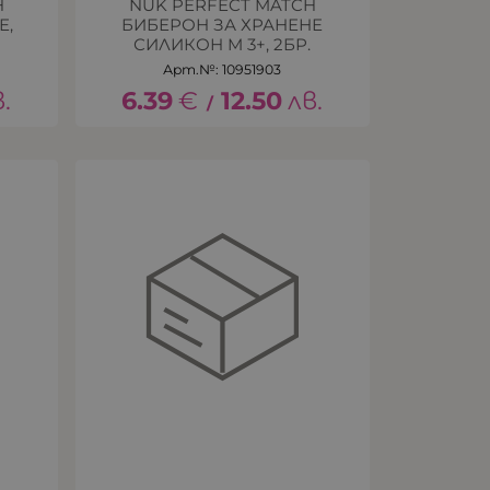
H
NUK PERFECT MATCH
Е,
БИБЕРОН ЗА ХРАНЕНЕ
СИЛИКОН M 3+, 2БР.
Арт.№: 10951903
.
6.39
€
12.50
лв.
/