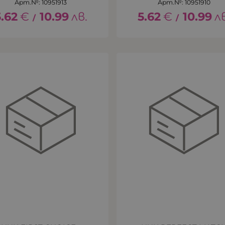
Арт.№: 10951913
Арт.№: 10951910
5.62
€
10.99
лв.
5.62
€
10.99
л
/
/