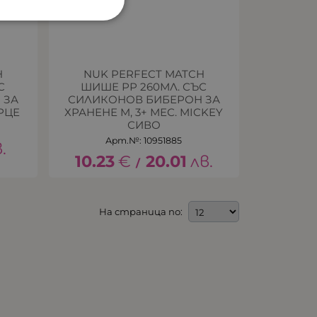
H
NUK PERFECT MATCH
С
ШИШЕ РР 260МЛ. СЪС
 ЗА
СИЛИКОНОВ БИБЕРОН ЗА
ЪРЦЕ
ХРАНЕНЕ M, 3+ МЕС. MICKEY
СИВО
Арт.№: 10951885
.
10.23
€
20.01
лв.
/
На страница по: