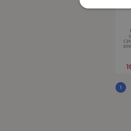
СИ
ХР
1
1