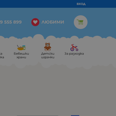
ВХОД
ЛЮБИМИ
9 555 899
ка
Бебешки
Детски
За разходка
ика
храни
играчки