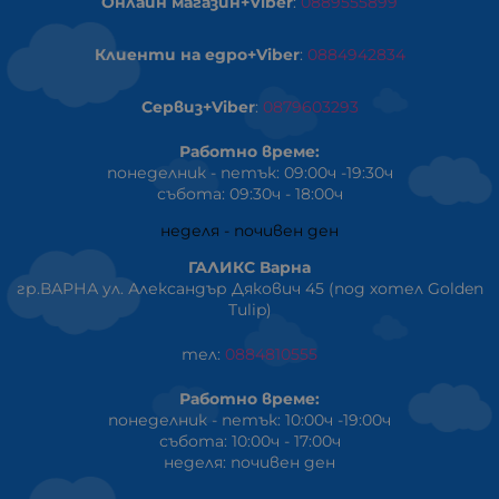
Онлайн магазин+Viber
:
0889555899
Клиенти на едро+Viber
:
0884942834
Сервиз+Viber
:
0879603293
Работно време:
понеделник - петък: 09:00ч -19:30ч
събота: 09:30ч - 18:00ч
неделя - почивен ден
ГАЛИКС Варна
гр.ВАРНА ул. Александър Дякович 45 (под хотел Golden
Tulip)
тел:
0884810555
Работно време:
понеделник - петък: 10:00ч -19:00ч
събота: 10:00ч - 17:00ч
неделя: почивен ден