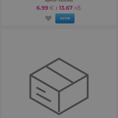
Арт.№: 10630465
6.99
€
13.67
лв.
/
КУПИ