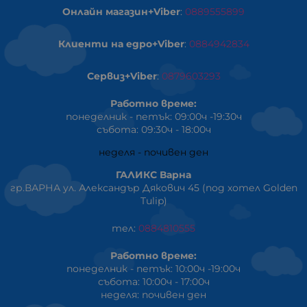
Онлайн магазин+Viber
:
0889555899
Клиенти на едро+Viber
:
0884942834
Сервиз+Viber
:
0879603293
Работно време:
понеделник - петък: 09:00ч -19:30ч
събота: 09:30ч - 18:00ч
неделя - почивен ден
ГАЛИКС Варна
гр.ВАРНА ул. Александър Дякович 45 (под хотел Golden
Tulip)
тел:
0884810555
Работно време:
понеделник - петък: 10:00ч -19:00ч
събота: 10:00ч - 17:00ч
неделя: почивен ден