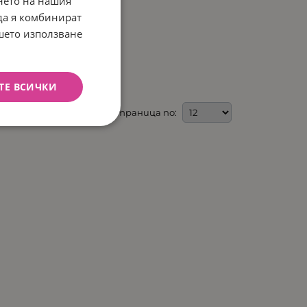
нето на нашия
 да я комбинират
GM,
ашето използване
лв.
ТЕ ВСИЧКИ
На страница по: