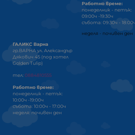
Работно време:
понеделник - петък:
09:00ч -19:30ч
събота: 09:30ч - 18:00
неделя - почивен ден
ГАЛИКС Варна
гр.ВАРНА ул. Александър
Дякович 45 (под хотел
Golden Tulip)
тел:
0884810555
Работно време:
понеделник - петък:
10:00ч -19:00ч
събота: 10:00ч - 17:00ч
неделя: почивен ден