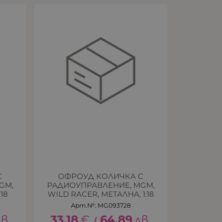
С
ОФРОУД КОЛИЧКА С
GM,
РАДИОУПРАВЛЕНИЕ, MGM,
18
WILD RACER, МЕТАЛНА, 1:18
Арт.№: MG093728
в.
33.18
€
64.89
лв.
/