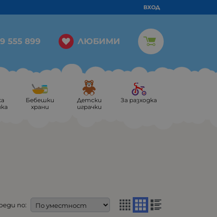
ВХОД
ЛЮБИМИ
9 555 899
ка
Бебешки
Детски
За разходка
ика
храни
играчки
реди по: