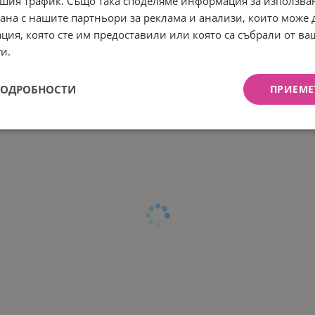
шия трафик. Също така споделяме информация за използва
АВТОМОБИЛ С
АВТОМОБИЛ С
рана с нашите партньори за реклама и анализи, които може
ДИОУПРАВЛЕНИЕ, MGM,
РАДИОУПРАВЛЕНИЕ, M
AL RACER, МЕТАЛЕН, 1:16
KX-STAR, 1:24
ция, която сте им предоставили или която са събрали от в
Арт.№: MG094872
Арт.№: MG093720
и.
0.63
€
59.91
лв.
28.07
€
54.90
/
/
ПОДРОБНОСТИ
ПРИЕМЕ