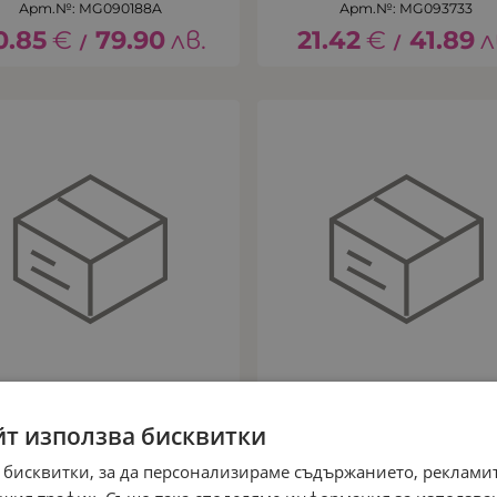
Арт.№: MG090188A
Арт.№: MG093733
0.85
€
79.90
лв.
21.42
€
41.89
л
/
/
йт използва бисквитки
 бисквитки, за да персонализираме съдържанието, рекламит
СЪСТЕЗАТЕЛЕН
СЪСТЕЗАТЕЛЕН