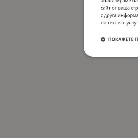
анализираме на
сайт от ваша ст
РА
MET
с друга информа
на техните услуг
3
ПОКАЖЕТЕ 