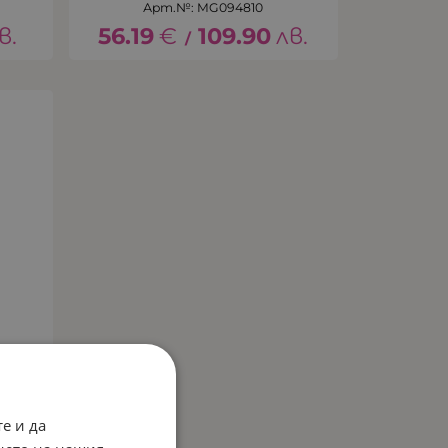
Арт.№: MG094810
в.
56.19
€
109.90
лв.
/
е и да