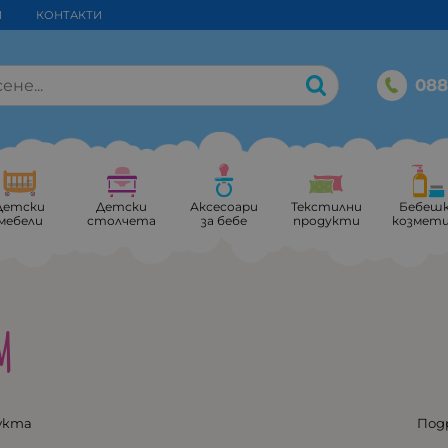
И
КОНТАКТИ
088
Детски
Детски
Аксесоари
Текстилни
Бебеш
мебели
столчета
за бебе
продукти
козмет
M
укта
Под