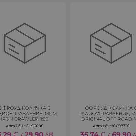
ОФРОУД КОЛИЧКА С
ОФРОУД КОЛИЧКА 
ДИОУПРАВЛЕНИЕ, MGM,
РАДИОУПРАВЛЕНИЕ, M
IRON CRAWLER, 1:20
ORIGINAL OFF ROAD, 1:
Арт.№: MG096608
Арт.№: MG097726
5.29
€
29.90
лв.
35.74
€
69.90
л
/
/