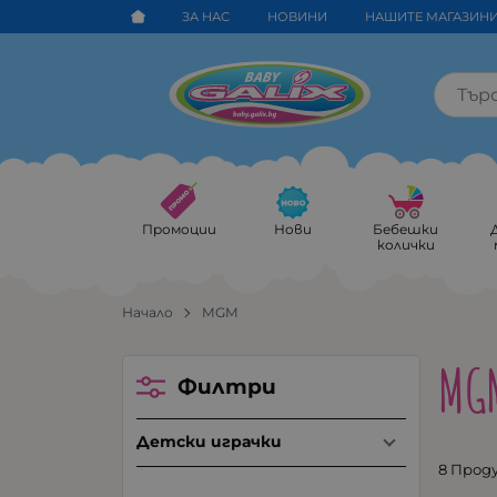
ЗА НАС
НОВИНИ
НАШИТЕ МАГАЗИН
Промоции
Нови
Бебешки
колички
Начало
MGM
MG
Филтри
Детски играчки
8 Прод