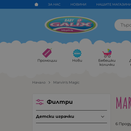
ЗА НАС
НОВИНИ
НАШИТЕ МАГАЗИН
Промоции
Нови
Бебешки
колички
Начало
Marvin's Magic
MAR
Филтри
Детски играчки
6 Прод