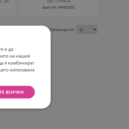
, 25
150 ТРИКА
Арт.№: MME0135
На страница по:
е и да
нето на нашия
 да я комбинират
ашето използване
ТЕ ВСИЧКИ