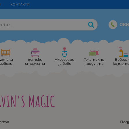
И
КОНТАКТИ
088
Детски
Детски
Аксесоари
Текстилни
Бебеш
мебели
столчета
за бебе
продукти
козмет
VIN'S MAGIC
укта
Под