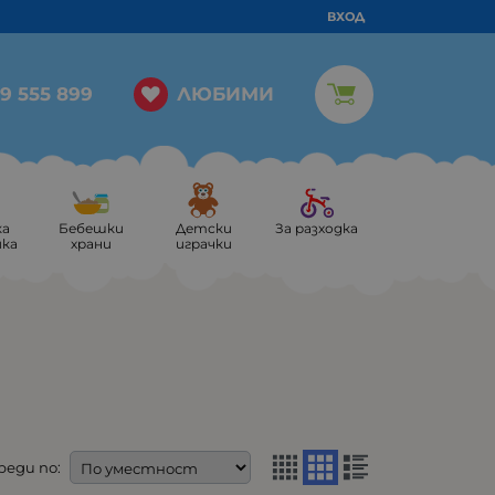
ВХОД
ЛЮБИМИ
9 555 899
ка
Бебешки
Детски
За разходка
ика
храни
играчки
реди по: