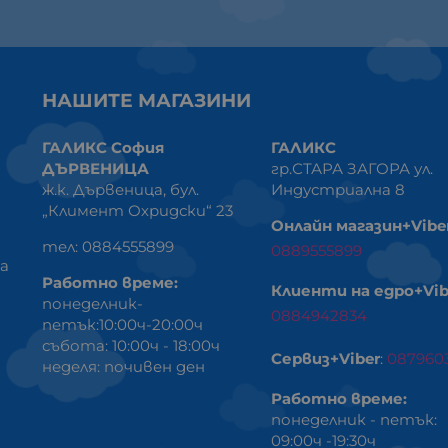
НАШИТЕ МАГАЗИНИ
ГАЛИКС София
ГАЛИКС
ДЪРВЕНИЦА
гр.СТАРА ЗАГОРА ул.
ж.к. Дървеница, бул.
Индустриална 8
„Климент Охридски“ 23
Онлайн магазин+Vibe
тел: 0884555899
0889555899
ка
Работно време:
Клиенти на едро+Vib
понеделник-
0884942834
петък:10:00ч-20:00ч
събота: 10:00ч - 18:00ч
Сервиз+Viber
:
087960
неделя: почивен ден
Работно време:
понеделник - петък:
09:00ч -19:30ч