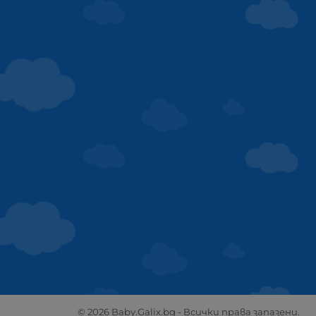
© 2026
Baby.Galix.bg
- Всички права запазени.