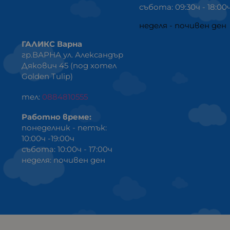
събота: 09:30ч - 18:00
неделя - почивен ден
ГАЛИКС Варна
гр.ВАРНА ул. Александър
Дякович 45 (под хотел
Golden Tulip)
тел:
0884810555
Работно време:
понеделник - петък:
10:00ч -19:00ч
събота: 10:00ч - 17:00ч
неделя: почивен ден