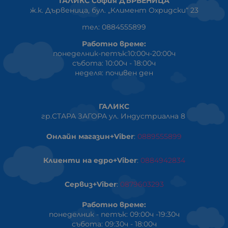
ГАЛИКС София ДЪРВЕНИЦА
ж.к. Дървеница, бул. „Климент Охридски“ 23
тел: 0884555899
Работно време:
понеделник-петък:10:00ч-20:00ч
събота: 10:00ч - 18:00ч
неделя: почивен ден
ГАЛИКС
гр.СТАРА ЗАГОРА ул. Индустриална 8
Онлайн магазин+Viber
:
0889555899
Клиенти на едро+Viber
:
0884942834
Сервиз+Viber
:
0879603293
Работно време:
понеделник - петък: 09:00ч -19:30ч
събота: 09:30ч - 18:00ч