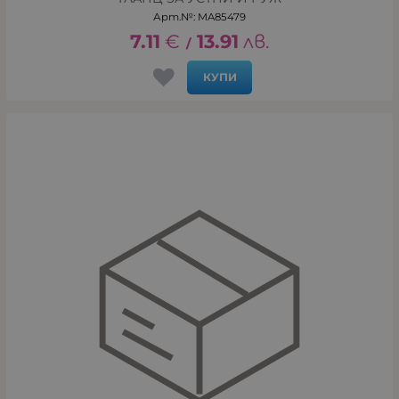
Арт.№: MA85479
7.11
€
13.91
лв.
/
КУПИ