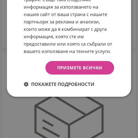
ДЕТСКИ СЛЪНЧЕВИ ОЧИЛА, MARTINELIA
информация за използването на
Арт.№: 10637951
нашия сайт от ваша страна с нашите
партньори за реклама и анализи,
8.64
€
16.90
лв.
/
които може да я комбинират с друга
информация, която сте им
ВАРИАНТИ
предоставили или която са събрали от
вашето използване на техните услуги.
ПРИЕМЕТЕ ВСИЧКИ
ПОКАЖЕТЕ ПОДРОБНОСТИ