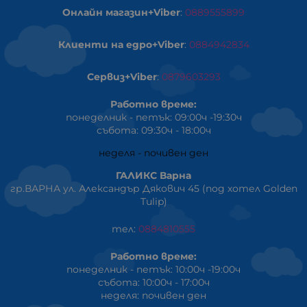
Онлайн магазин+Viber
:
0889555899
Клиенти на едро+Viber
:
0884942834
Сервиз+Viber
:
0879603293
Работно време:
понеделник - петък: 09:00ч -19:30ч
събота: 09:30ч - 18:00ч
неделя - почивен ден
ГАЛИКС Варна
гр.ВАРНА ул. Александър Дякович 45 (под хотел Golden
Tulip)
тел:
0884810555
Работно време:
понеделник - петък: 10:00ч -19:00ч
събота: 10:00ч - 17:00ч
неделя: почивен ден