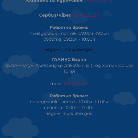
Клиенти на едро+Viber
:
0884942834
Сервиз+Viber
:
0879603293
Работно време:
понеделник - петък: 09:00ч -19:30ч
събота: 09:30ч - 18:00ч
неделя - почивен ден
ГАЛИКС Варна
гр.ВАРНА ул. Александър Дякович 45 (под хотел Golden
Tulip)
тел:
0884810555
Работно време:
понеделник - петък: 10:00ч -19:00ч
събота: 10:00ч - 17:00ч
неделя: почивен ден