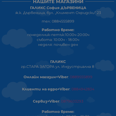
НАШИТЕ МАГАЗИНИ
ГАЛИКС София ДЪРВЕНИЦА
ж.к. Дървеница, бул. „Климент Охридски“ 23
тел: 0884555899
Работно време:
понеделник-петък:10:00ч-20:00ч
събота: 10:00ч - 18:00ч
неделя: почивен ден
ГАЛИКС
гр.СТАРА ЗАГОРА ул. Индустриална 8
Онлайн магазин+Viber
:
0889555899
Клиенти на едро+Viber
:
0884942834
Сервиз+Viber
:
0879603293
Работно време: