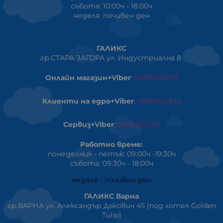
събота: 10:00ч - 18:00ч
неделя: почивен ден
ГАЛИКС
гр.СТАРА ЗАГОРА ул. Индустриална 8
Онлайн магазин+Viber
:
0889555899
Клиенти на едро+Viber
:
0884942834
Сервиз+Viber
:
0879603293
Работно време:
понеделник - петък: 09:00ч -19:30ч
събота: 09:30ч - 18:00ч
неделя - почивен ден
ГАЛИКС Варна
гр.ВАРНА ул. Александър Дякович 45 (под хотел Golden
Tulip)