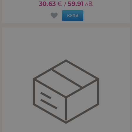
30.63
€
59.91
лв.
/
КУПИ