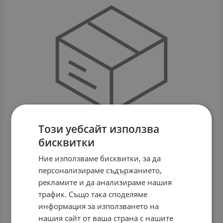
Този уебсайт използва
бисквитки
Ние използваме бисквитки, за да
персонализираме съдържанието,
АКСЕСОАРИ ЗА КУКЛА, KRUSELINGS DOLL, БАЛНА
рекламите и да анализираме нашия
РОКЛЯ БЕЖОВА, 16.5 СМ
трафик. Също така споделяме
Арт.№: KR126820
информация за използването на
22.96
€
44.91
лв.
/
нашия сайт от ваша страна с нашите