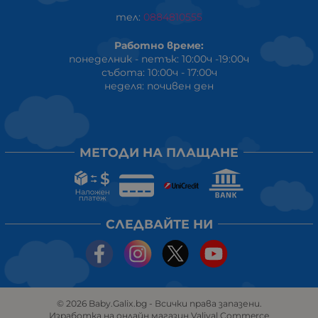
тел:
0884810555
Работно време:
понеделник - петък: 10:00ч -19:00ч
събота: 10:00ч - 17:00ч
неделя: почивен ден
МЕТОДИ НА ПЛАЩАНЕ
СЛЕДВАЙТЕ НИ
© 2026
Baby.Galix.bg
- Всички права запазени.
Изработка на онлайн магазин
Valival Commerce