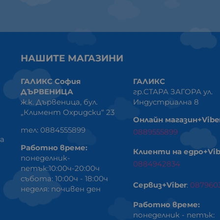
НАШИТЕ МАГАЗИНИ
ГАЛИКС София
ГАЛИКС
ДЪРВЕНИЦА
гр.СТАРА ЗАГОРА ул.
ж.к. Дървеница, бул.
Индустриална 8
„Климент Охридски“ 23
Онлайн магазин+Vibe
тел: 0884555899
0889555899
ка
Работно време:
Клиенти на едро+Vib
понеделник-
0884942834
петък:10:00ч-20:00ч
събота: 10:00ч - 18:00ч
Сервиз+Viber
:
087960
неделя: почивен ден
Работно време:
понеделник - петък: