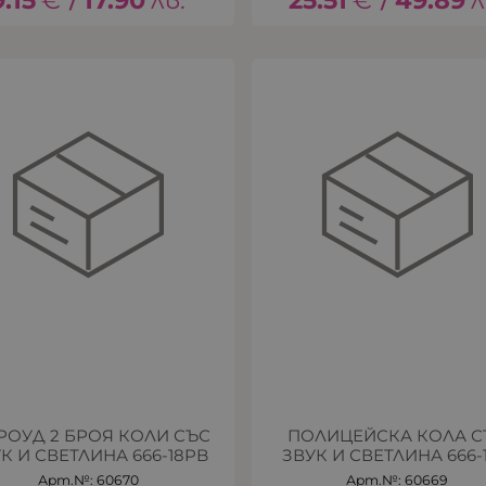
9.15
€
17.90
лв.
25.51
€
49.89
л
/
/
ОУД 2 БРОЯ КОЛИ СЪС
ПОЛИЦЕЙСКА КОЛА С
К И СВЕТЛИНА 666-18PB
ЗВУК И СВЕТЛИНА 666-
Арт.№: 60670
Арт.№: 60669