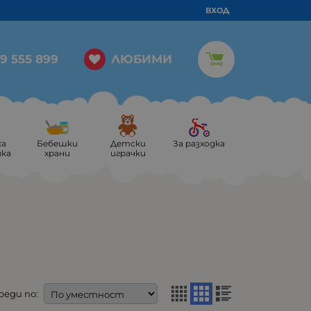
ВХОД
ЛЮБИМИ
9 555 899
ка
Бебешки
Детски
За разходка
ика
храни
играчки
реди по: