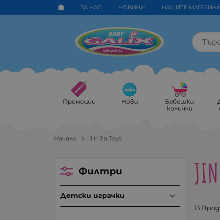
ЗА НАС
НОВИНИ
НАШИТЕ МАГАЗИН
Промоции
Нови
Бебешки
колички
Начало
Jin Jia Toys
JIN
Филтри
Детски играчки
13 Про