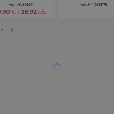
Арт.№: 60667
Арт.№: 10638175
9.90
€
38.92
лв.
/
2