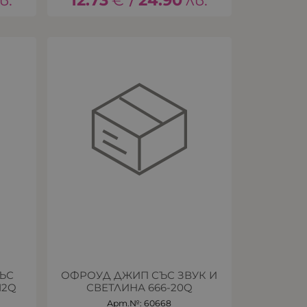
в.
12.73
€
24.90
лв.
/
ЪС
ОФРОУД ДЖИП СЪС ЗВУК И
12Q
СВЕТЛИНА 666-20Q
Арт.№: 60668