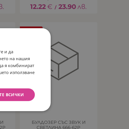
в.
12.22
€
23.90
лв.
/
НЕНАЛИЧЕН
е и да
нето на нашия
 да я комбинират
ашето използване
ТЕ ВСИЧКИ
 И
БУЛДОЗЕР СЪС ЗВУК И
62P
СВЕТЛИНА 666-62P