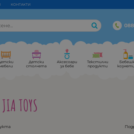
И
КОНТАКТИ
088
Детски
Детски
Аксесоари
Текстилни
Бебеш
мебели
столчета
за бебе
продукти
козмет
 JIA TOYS
дукта
Под