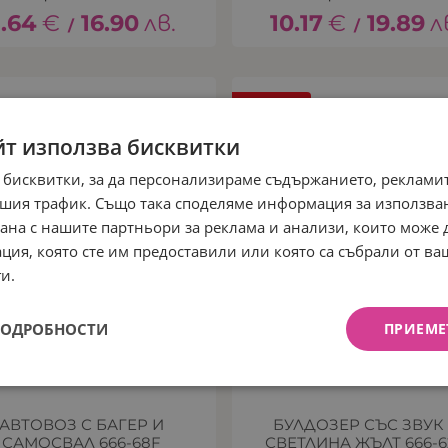
.64
€
16.90
лв.
10.17
€
19.89
л
/
/
НЕНАЛИЧЕН
йт използва бисквитки
 бисквитки, за да персонализираме съдържанието, рекламит
шия трафик. Също така споделяме информация за използва
рана с нашите партньори за реклама и анализи, които може
ция, която сте им предоставили или която са събрали от в
и.
ПОДРОБНОСТИ
ПРИЕМЕ
АВТОВОЗ С БАГЕР И
БУЛДОЗЕР СЪС ЗВУК
САМОСВАЛ 666-68F
СВЕТЛИНА ЖЪЛТ 666-