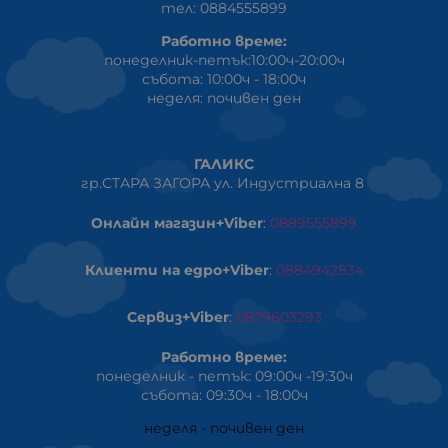
тел: 0884555899
Работно време:
понеделник-петък:10:00ч-20:00ч
събота: 10:00ч - 18:00ч
неделя: почивен ден
ГАЛИКС
гр.СТАРА ЗАГОРА ул. Индустриална 8
Онлайн магазин+Viber
:
0889555899
Клиенти на едро+Viber
:
0884942834
Сервиз+Viber
:
0879603293
Работно време:
понеделник - петък: 09:00ч -19:30ч
събота: 09:30ч - 18:00ч
неделя - почивен ден