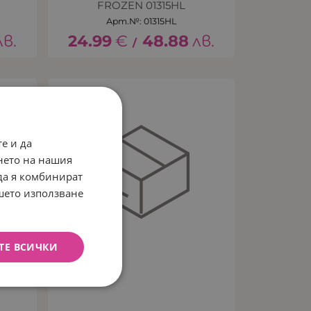
FROZEN 01315HL
Арт.№: 01315HL
лв.
24.99
€
48.88
лв.
/
е и да
нето на нашия
 да я комбинират
ашето използване
ТЕ ВСИЧКИ