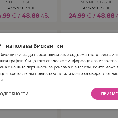
STITCH 01319HL
MINNIE 01316HL
Арт.№: 01319HL
Арт.№: 01316HL
4.99
€
48.88
лв.
24.99
€
48.88
/
/
йт използва бисквитки
 бисквитки, за да персонализираме съдържанието, рекламит
шия трафик. Също така споделяме информация за използва
рана с нашите партньори за реклама и анализи, които може
ция, която сте им предоставили или която са събрали от в
и.
ПОДРОБНОСТИ
ПРИЕМЕ