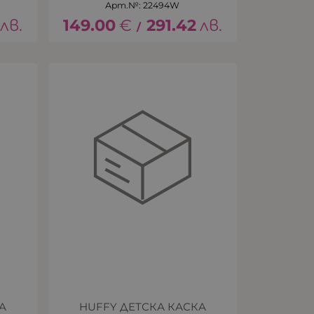
Арт.№: 22494W
лв.
149.00
€
291.42
лв.
/
А
HUFFY ДЕТСКА КАСКА