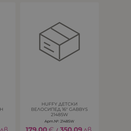
HUFFY ДЕТСКИ
CH
ВЕЛОСИПЕД 16" GABBYS
21485W
Арт.№: 21485W
лв.
179.00
€
350.09
лв.
/