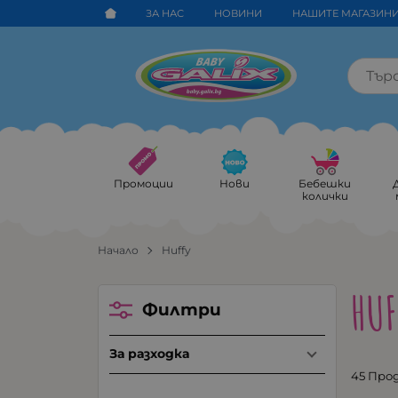
ЗА НАС
НОВИНИ
НАШИТЕ МАГАЗИН
Промоции
Нови
Бебешки
колички
Начало
Huffy
HUF
Филтри
За разходка
45 Про