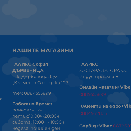
НАШИТЕ МАГАЗИНИ
ГАЛИКС София
ГАЛИКС
ДЪРВЕНИЦА
гр.СТАРА ЗАГОРА ул.
ж.к. Дървеница, бул.
Индустриална 8
„Климент Охридски“ 23
Онлайн магазин+Vibe
тел: 0884555899
0889555899
ка
Работно време:
Клиенти на едро+Vib
понеделник-
0884942834
петък:10:00ч-20:00ч
събота: 10:00ч - 18:00ч
Сервиз+Viber
:
087960
неделя: почивен ден