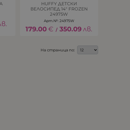
А
HUFFY ДЕТСКИ
ВЕЛОСИПЕД 14" FROZEN
24975W
Арт.№: 24975W
лв.
179.00
€
350.09
лв.
/
На страница по: