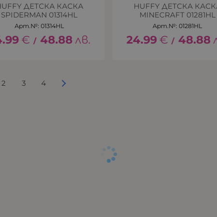
HUFFY ДЕТСКА КАСКА
HUFFY ДЕТСКА КАСК
SPIDERMAN 01314HL
MINECRAFT 01281HL
Арт.№: 01314HL
Арт.№: 01281HL
4.99
€
48.88
лв.
24.99
€
48.88
/
/
2
3
4