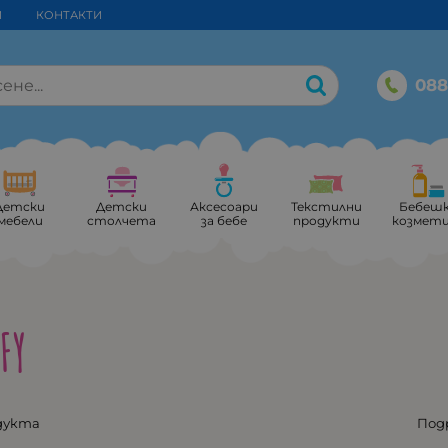
И
КОНТАКТИ
088
Детски
Детски
Аксесоари
Текстилни
Бебеш
мебели
столчета
за бебе
продукти
козмет
FY
дукта
Под