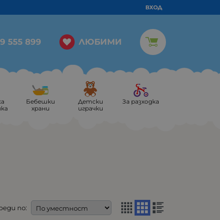
ВХОД
ЛЮБИМИ
9 555 899
ка
Бебешки
Детски
За разходка
ика
храни
играчки
реди по: