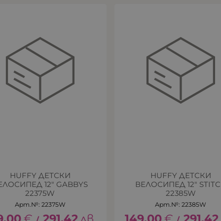
HUFFY ДЕТСКИ
HUFFY ДЕТСКИ
ЕЛОСИПЕД 12" GABBYS
ВЕЛОСИПЕД 12" STIT
22375W
22385W
Арт.№: 22375W
Арт.№: 22385W
9.00
€
291.42
лв.
149.00
€
291.42
/
/