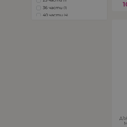
25 части
(1)
1
36 части
(1)
40 части
(4)
48 части
(1)
50 части
(3)
60 части
(4)
100 части
(2)
150 части
(1)
200 части
(5)
ДЪ
М