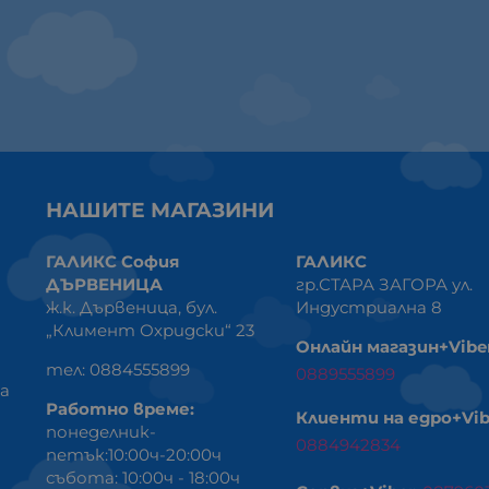
НАШИТЕ МАГАЗИНИ
ГАЛИКС София
ГАЛИКС
ДЪРВЕНИЦА
гр.СТАРА ЗАГОРА ул.
ж.к. Дървеница, бул.
Индустриална 8
„Климент Охридски“ 23
Онлайн магазин+Vibe
тел: 0884555899
0889555899
ка
Работно време:
Клиенти на едро+Vib
понеделник-
0884942834
петък:10:00ч-20:00ч
събота: 10:00ч - 18:00ч