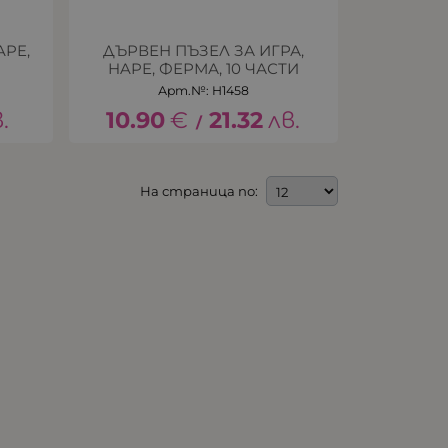
APE,
ДЪРВЕН ПЪЗЕЛ ЗА ИГРА,
HAPE, ФЕРМА, 10 ЧАСТИ
Арт.№: H1458
.
10.90
€
21.32
лв.
/
На страница по: