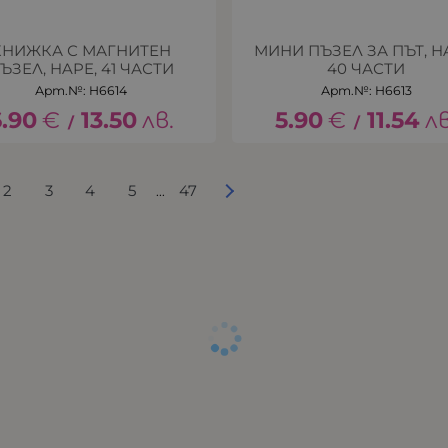
КНИЖКА С МАГНИТЕН
МИНИ ПЪЗЕЛ ЗА ПЪТ, H
ЪЗЕЛ, HAPE, 41 ЧАСТИ
40 ЧАСТИ
Арт.№: H6614
Арт.№: H6613
6.90
€
13.50
лв.
5.90
€
11.54
лв
/
/
2
3
4
5
47
...