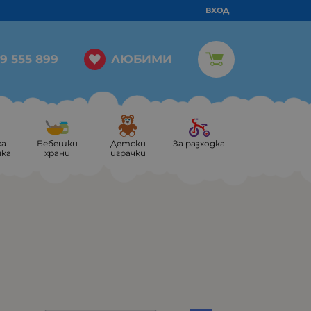
ВХОД
ЛЮБИМИ
9 555 899
ка
Бебешки
Детски
За разходка
ика
храни
играчки