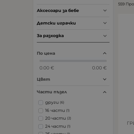
559 Пр
Аксесоари за бебе
Детски играчки
За разходка
По цена
0.00 €
0.00 €
Цвят
Части пъзел
други
(6)
16 части
(1)
20 части
(2)
ГР
24 части
(1)