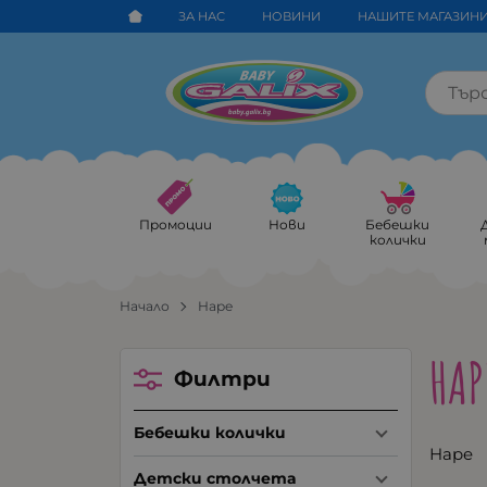
ЗА НАС
НОВИНИ
НАШИТЕ МАГАЗИН
Промоции
Нови
Бебешки
колички
Начало
Hape
HAP
Филтри
Бебешки колички
Hape
Детски столчета