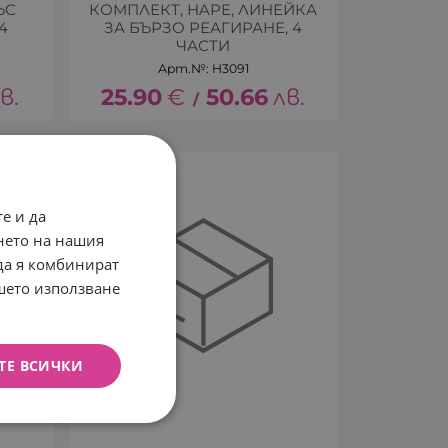
ЪС
КОМПЛЕКТ, HAPE, ЛИНЕЙКА
4
ЗА БЪРЗО РЕАГИРАНЕ, 4
ЧАСТИ
Арт.№: H3091
в.
25.90
€
50.66
лв.
/
е и да
нето на нашия
 да я комбинират
ашето използване
ТЕ ВСИЧКИ