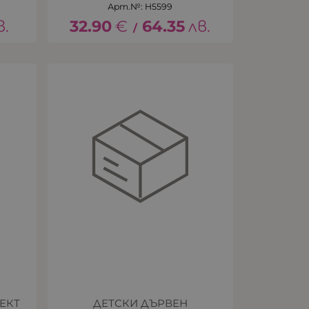
Арт.№: H5599
в.
32.90
€
64.35
лв.
/
ЕКТ
ДЕТСКИ ДЪРВЕН