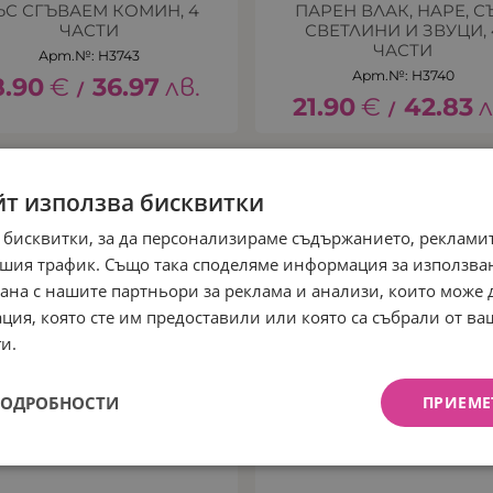
ЪС СГЪВАЕМ КОМИН, 4
ПАРЕН ВЛАК, HAPE, С
ЧАСТИ
СВЕТЛИНИ И ЗВУЦИ, 
ЧАСТИ
Арт.№: H3743
Арт.№: H3740
8.90
€
36.97
лв.
/
21.90
€
42.83
л
/
йт използва бисквитки
 бисквитки, за да персонализираме съдържанието, рекламит
шия трафик. Също така споделяме информация за използва
рана с нашите партньори за реклама и анализи, които може
ция, която сте им предоставили или която са събрали от в
и.
ПОДРОБНОСТИ
ПРИЕМЕ