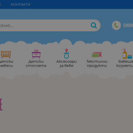
И
КОНТАКТИ
088
Детски
Детски
Аксесоари
Текстилни
Бебеш
мебели
столчета
за бебе
продукти
козмет
E