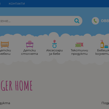
И
КОНТАКТИ
088
Детски
Детски
Аксесоари
Текстилни
Бебеш
мебели
столчета
за бебе
продукти
козмет
GER HOME
одукта
Под