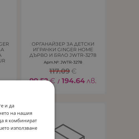
GER
ОРГАНАЙЗЕР ЗА ДЕТСКИ
ЗА
ИГРАЧКИ GINGER HOME
А
ДЪРВО И БЯЛО JWTR-3278
UR
Арт.№: JWTR-3278
117.09
€
99.52
€
194.64
лв.
/
лв.
е и да
ПРОМО -15%
нето на нашия
 да я комбинират
ашето използване