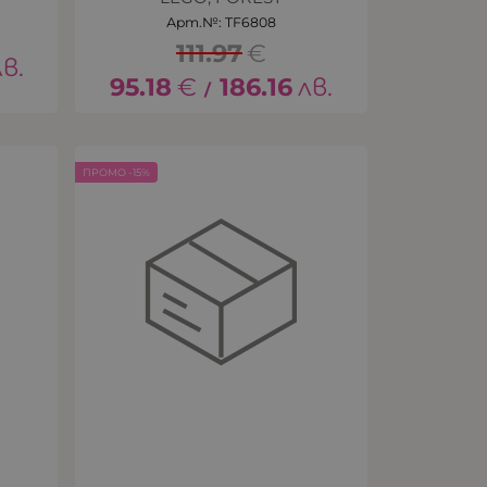
Арт.№: TF6808
111.97
€
лв.
95.18
€
186.16
лв.
/
ПРОМО -15%