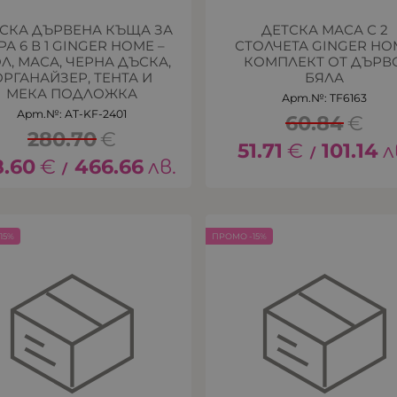
СКА ДЪРВЕНА КЪЩА ЗА
ДЕТСКА МАСА С 2
РА 6 В 1 GINGER HOME –
СТОЛЧЕТА GINGER HO
Л, МАСА, ЧЕРНА ДЪСКА,
КОМПЛЕКТ ОТ ДЪРВО
ОРГАНАЙЗЕР, ТЕНТА И
БЯЛА
МЕКА ПОДЛОЖКА
Арт.№: TF6163
Арт.№: AT-KF-2401
60.84
€
280.70
€
51.71
€
101.14
л
/
8.60
€
466.66
лв.
/
15%
ПРОМО -15%