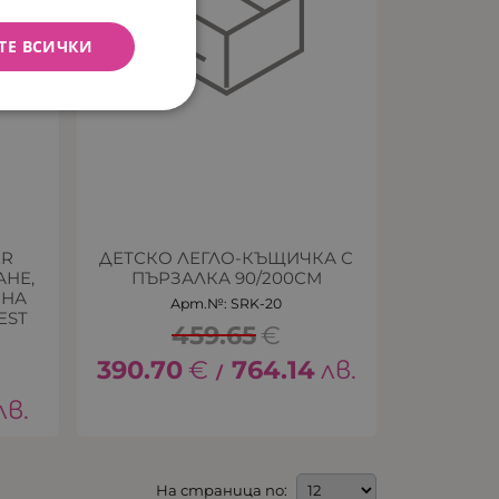
ТЕ ВСИЧКИ
ER
ДЕТСКО ЛЕГЛО-КЪЩИЧКА С
АНЕ,
ПЪРЗАЛКА 90/200СМ
ЧНА
Арт.№: SRK-20
EST
459.65
€
390.70
€
764.14
лв.
/
лв.
На страница по: