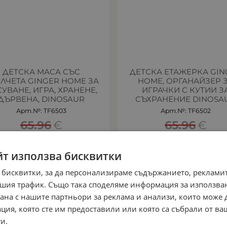
ДЕТСКА МАСА СЪС
ДЕТСКА ЕТАЖЕРКА GIN
ЛЧЕТА GINGER HOME ЗА
HOME, ОРГАНАЙЗЕР 
УВАНЕ, ИГРА, ХРАНЕНЕ,
ИГРАЧКИ С КУТИИ З
ДЪРВЕНА, DINOSAUR
СЪХРАНЕНИЕ DINOSA
Арт.№: TF6503
Арт.№: TF6502
65.96
€
65.96
€
.07
€
109.66
лв.
56.07
€
109.66
/
/
йт използва бисквитки
 бисквитки, за да персонализираме съдържанието, рекламит
15%
ПРОМО -15%
шия трафик. Също така споделяме информация за използва
рана с нашите партньори за реклама и анализи, които може
ция, която сте им предоставили или която са събрали от в
и.