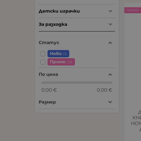
Детски играчки
ПРОМО -
За разходка
Статус
Ново
(1)
Промо
(12)
По цена
0.00 €
0.00 €
Размер
КН
HOM