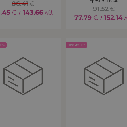
Арт.№: TF6806
86.41
€
91.52
€
.45
€
143.66
лв.
/
77.79
€
152.14
/
15%
ПРОМО -15%