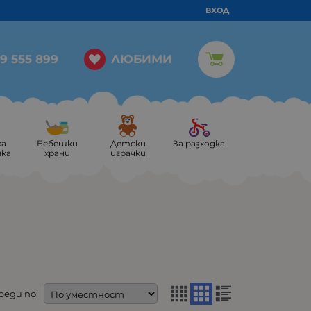
ВХОД
ЛЮБИМИ
9 555 899
ка
Бебешки
Детски
За разходка
ика
храни
играчки
реди по: