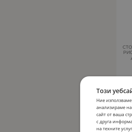
СТО
РИС
56
Този уебса
Ние използваме
ПРОМО -
анализираме на
сайт от ваша ст
с друга информа
на техните услуг