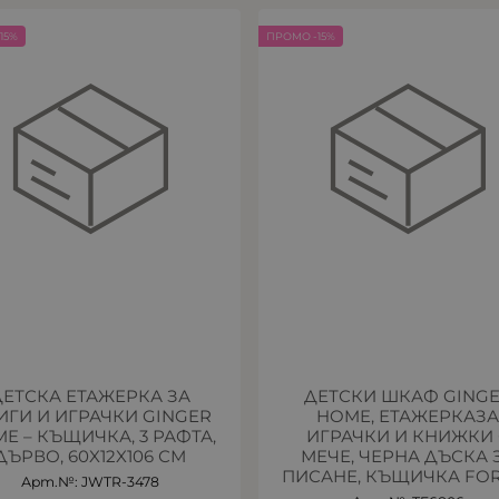
15%
ПРОМО -15%
ДЕТСКА ЕТАЖЕРКА ЗА
ДЕТСКИ ШКАФ GING
ИГИ И ИГРАЧКИ GINGER
HOME, ЕТАЖЕРКАЗ
E – КЪЩИЧКА, 3 РАФТА,
ИГРАЧКИ И КНИЖКИ 
ДЪРВО, 60X12X106 СМ
МЕЧЕ, ЧЕРНА ДЪСКА 
ПИСАНЕ, КЪЩИЧКА FO
Арт.№: JWTR-3478