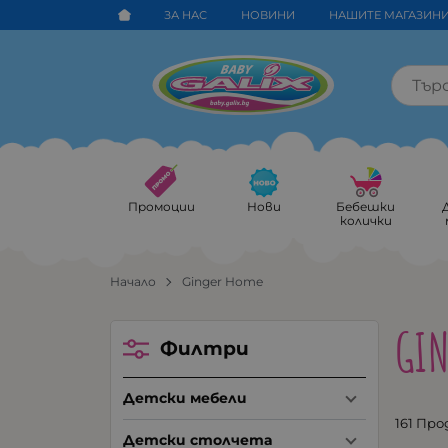
ЗА НАС
НОВИНИ
НАШИТЕ МАГАЗИН
Промоции
Нови
Бебешки
колички
Начало
Ginger Home
GIN
Филтри
Детски мебели
161 Пр
Детски столчета