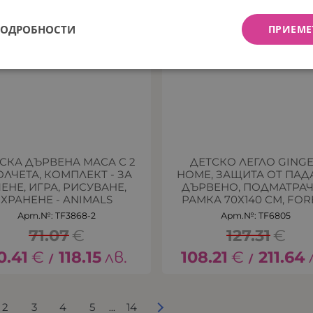
ПОДРОБНОСТИ
ПРИЕМЕ
СКА ДЪРВЕНА МАСА С 2
ДЕТСКО ЛЕГЛО GING
ОЛЧЕТА, КОМПЛЕКТ - ЗА
HOME, ЗАЩИТА ОТ ПАД
ЕНЕ, ИГРА, РИСУВАНЕ,
ДЪРВЕНО, ПОДМАТРА
ХРАНЕНЕ - ANIMALS
РАМКА 70Х140 СМ, FOR
Арт.№: TF3868-2
Арт.№: TF6805
71.07
€
127.31
€
0.41
€
118.15
лв.
108.21
€
211.64
/
/
2
3
4
5
14
...