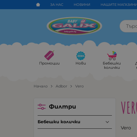
ЗА НАС
НОВИНИ
НАШИТЕ МАГАЗИН
Промоции
Нови
Бебешки
колички
Начало
Adbor
Vero
VER
Филтри
Бебешки колички
Vero