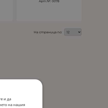
Арт.№: 0078
На страница по:
е и да
нето на нашия