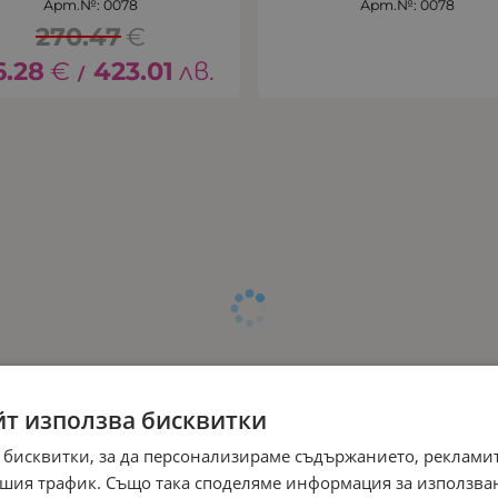
Арт.№: 0078
Арт.№: 0078
270.47
€
6.28
€
423.01
лв.
/
йт използва бисквитки
 бисквитки, за да персонализираме съдържанието, рекламит
шия трафик. Също така споделяме информация за използва