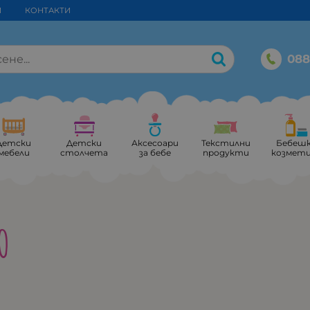
И
КОНТАКТИ
088
Детски
Детски
Аксесоари
Текстилни
Бебеш
мебели
столчета
за бебе
продукти
козмет
O