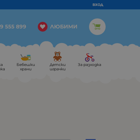
ВХОД
ЛЮБИМИ
9 555 899
ка
Бебешки
Детски
За разходка
ика
храни
играчки