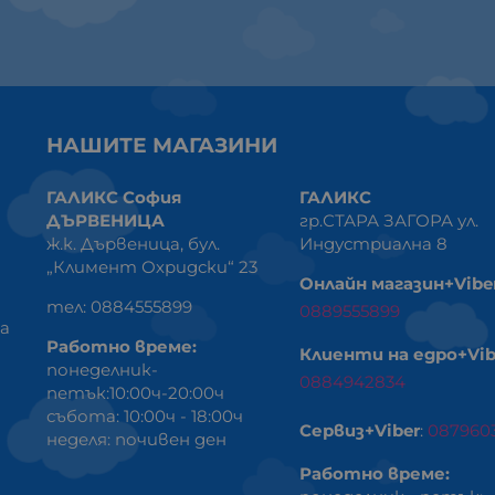
НАШИТЕ МАГАЗИНИ
ГАЛИКС София
ГАЛИКС
ДЪРВЕНИЦА
гр.СТАРА ЗАГОРА ул.
ж.к. Дървеница, бул.
Индустриална 8
„Климент Охридски“ 23
Онлайн магазин+Vibe
тел: 0884555899
0889555899
ка
Работно време:
Клиенти на едро+Vib
понеделник-
0884942834
петък:10:00ч-20:00ч
събота: 10:00ч - 18:00ч
Сервиз+Viber
:
087960
неделя: почивен ден
Работно време: