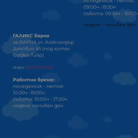
понеделник - петък:
09:00ч -19:30ч
събота: 09:30ч - 18:00
неделя - почивен ден
ГАЛИКС Варна
гр.ВАРНА ул. Александър
Дякович 45 (под хотел
Golden Tulip)
тел:
0884810555
Работно време:
понеделник - петък:
10:00ч -19:00ч
събота: 10:00ч - 17:00ч
неделя: почивен ден