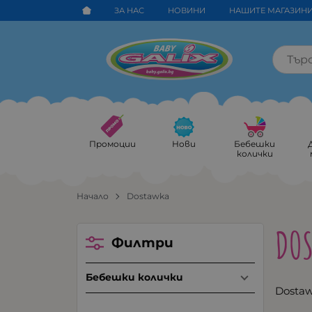
ЗА НАС
НОВИНИ
НАШИТЕ МАГАЗИН
Промоции
Нови
Бебешки
колички
Начало
Dostawka
DO
Филтри
Бебешки колички
Dosta