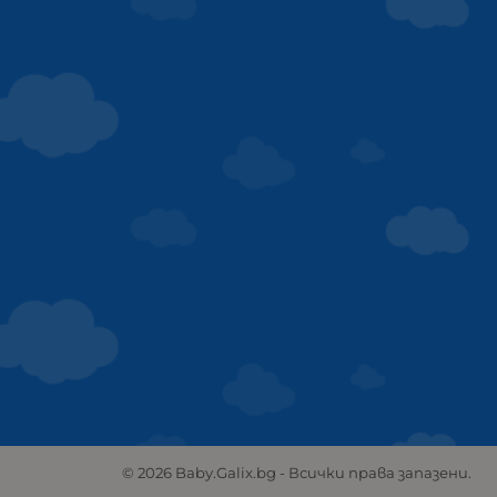
© 2026
Baby.Galix.bg
- Всички права запазени.