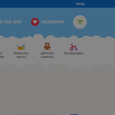
ВХОД
ЛЮБИМИ
9 555 899
ка
Бебешки
Детски
За разходка
ика
храни
играчки