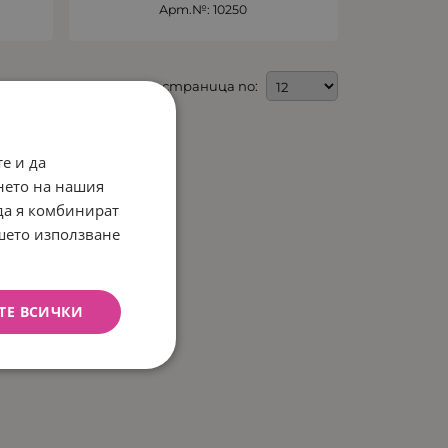
Арт.№: 10250
На страница по:
е и да
нето на нашия
 да я комбинират
ашето използване
ТЕ ВСИЧКИ