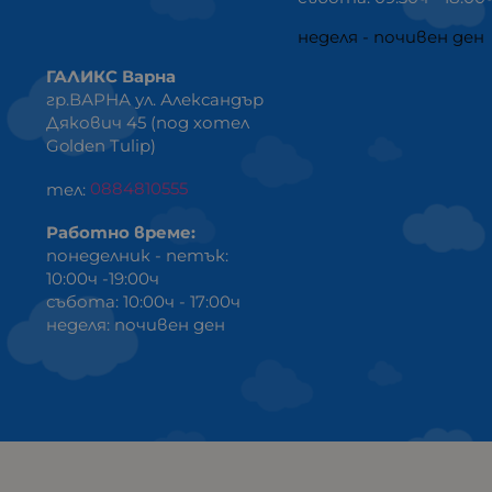
неделя - почивен ден
ГАЛИКС Варна
гр.ВАРНА ул. Александър
Дякович 45 (под хотел
Golden Tulip)
тел:
0884810555
Работно време:
понеделник - петък:
10:00ч -19:00ч
събота: 10:00ч - 17:00ч
неделя: почивен ден