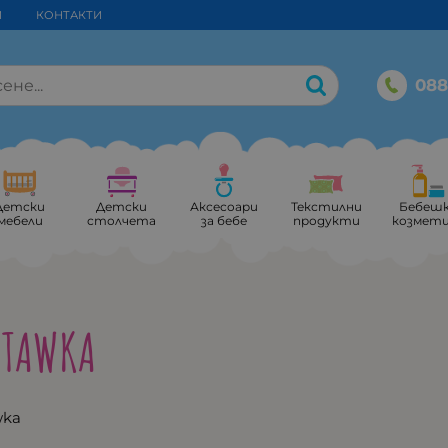
И
КОНТАКТИ
088
Детски
Детски
Аксесоари
Текстилни
Бебеш
мебели
столчета
за бебе
продукти
козмет
STAWKA
wka