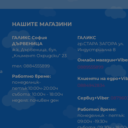
НАШИТЕ МАГАЗИНИ
ГАЛИКС София
ГАЛИКС
ДЪРВЕНИЦА
гр.СТАРА ЗАГОРА ул.
ж.к. Дървеница, бул.
Индустриална 8
„Климент Охридски“ 23
Онлайн магазин+Vibe
тел: 0884555899
0889555899
ка
Работно време:
Клиенти на едро+Vib
понеделник-
0884942834
петък:10:00ч-20:00ч
събота: 10:00ч - 18:00ч
Сервиз+Viber
:
087960
неделя: почивен ден
Работно време:
понеделник - петък:
09:00ч -19:30ч
събота: 09:30ч - 18:00