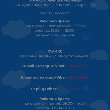
ГАЛИКС София ДЪРВЕНИЦА
ж.к. Дървеница, бул. „Климент Охридски“ 23
тел: 0884555899
Работно време:
понеделник-петък:10:00ч-20:00ч
събота: 10:00ч - 18:00ч
неделя: почивен ден
ГАЛИКС
гр.СТАРА ЗАГОРА ул. Индустриална 8
Онлайн магазин+Viber
:
0889555899
Клиенти на едро+Viber
:
0884942834
Сервиз+Viber
:
0879603293
Работно време:
понеделник - петък: 09:00ч -19:30ч
събота: 09:30ч - 18:00ч