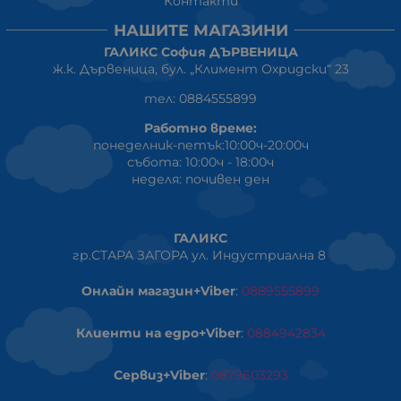
Контакти
НАШИТЕ МАГАЗИНИ
ГАЛИКС София ДЪРВЕНИЦА
ж.к. Дървеница, бул. „Климент Охридски“ 23
тел: 0884555899
Работно време:
понеделник-петък:10:00ч-20:00ч
събота: 10:00ч - 18:00ч
неделя: почивен ден
ГАЛИКС
гр.СТАРА ЗАГОРА ул. Индустриална 8
Онлайн магазин+Viber
:
0889555899
Клиенти на едро+Viber
:
0884942834
Сервиз+Viber
:
0879603293