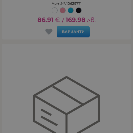
Арт.№: 10629771
86.91
€
169.98
лв.
/
ВАРИАНТИ