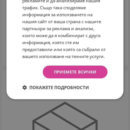
рекламите и да анализираме нашия
трафик. Също така споделяме
информация за използването на
нашия сайт от ваша страна с нашите
ОБРАЗОВАТЕЛНА ИГРАЧКА – ДРЪНКАЛКА КОЛИЧКА С
партньори за реклама и анализи,
ШАРКА (0316) CARETERO TOYZ
които може да я комбинират с друга
Арт.№: TOYZ-9113
информация, която сте им
20.44
€
39.98
лв.
/
предоставили или която са събрали от
вашето използване на техните услуги.
КУПИ
ПРИЕМЕТЕ ВСИЧКИ
ПОКАЖЕТЕ ПОДРОБНОСТИ