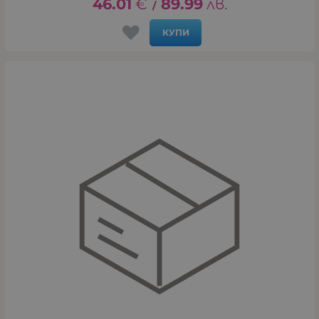
46.01
€
89.99
лв.
/
КУПИ