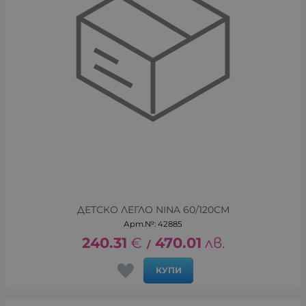
ДЕТСКО ЛЕГЛО NINA 60/120СМ
Арт.№: 42885
240.31
€
470.01
лв.
/
КУПИ