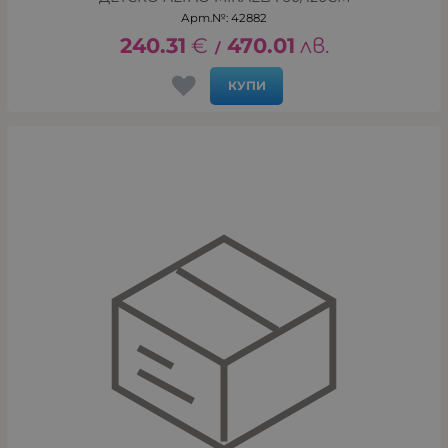
Арт.№: 42882
240.31
€
470.01
лв.
/
КУПИ