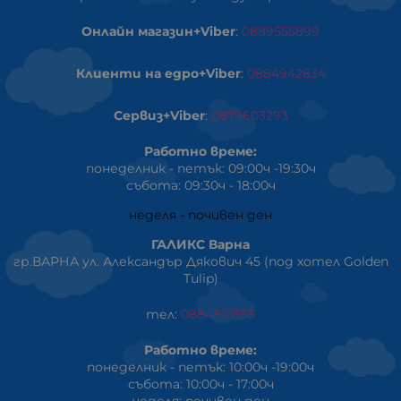
Онлайн магазин+Viber
:
0889555899
Клиенти на едро+Viber
:
0884942834
Сервиз+Viber
:
0879603293
Работно време:
понеделник - петък: 09:00ч -19:30ч
събота: 09:30ч - 18:00ч
неделя - почивен ден
ГАЛИКС Варна
гр.ВАРНА ул. Александър Дякович 45 (под хотел Golden
Tulip)
тел:
0884810555
Работно време:
понеделник - петък: 10:00ч -19:00ч
събота: 10:00ч - 17:00ч
неделя: почивен ден