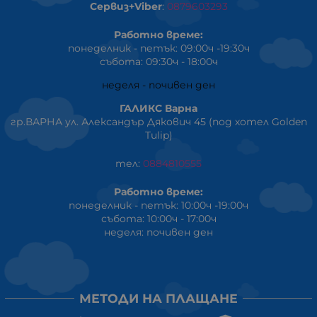
Сервиз+Viber
:
0879603293
Работно време:
понеделник - петък: 09:00ч -19:30ч
събота: 09:30ч - 18:00ч
неделя - почивен ден
ГАЛИКС Варна
гр.ВАРНА ул. Александър Дякович 45 (под хотел Golden
Tulip)
тел:
0884810555
Работно време:
понеделник - петък: 10:00ч -19:00ч
събота: 10:00ч - 17:00ч
неделя: почивен ден
МЕТОДИ НА ПЛАЩАНЕ