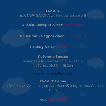
ГАЛИКС
гр.СТАРА ЗАГОРА ул. Индустриална 8
Онлайн магазин+Viber
:
0889555899
Клиенти на едро+Viber
:
0884942834
Сервиз+Viber
:
0879603293
Работно време:
понеделник - петък: 09:00ч -19:30ч
събота: 09:30ч - 18:00ч
неделя - почивен ден
ГАЛИКС Варна
гр.ВАРНА ул. Александър Дякович 45 (под хотел Golden
Tulip)
тел:
0884810555