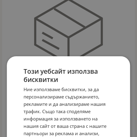
Този уебсайт използва
бисквитки
Ние използваме бисквитки, за да
персонализираме съдържанието,
рекламите и да анализираме нашия
УНИВЕРСАЛНИ СИЛИКОНОВИ ПРЕДПАЗИТЕЛИ
BABYHOME – КОМПЛЕКТ 6 БРОЯ
трафик. Също така споделяме
Арт.№: IDE20
информация за използването на
5.50
€
10.76
лв.
/
нашия сайт от ваша страна с нашите
партньори за реклама и анализи,
КУПИ