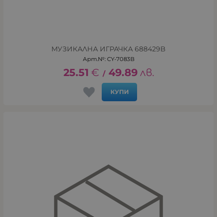
МУЗИКАЛНА ИГРАЧКА 688429B
Арт.№: CY-7083B
25.51
€
49.89
лв.
/
КУПИ