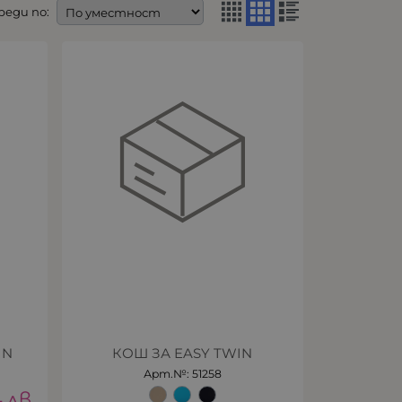
реди по:
IN
КОШ ЗА EASY TWIN
Арт.№: 51258
4
лв.