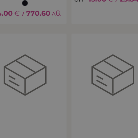
4.00
€
770.60
лв.
/