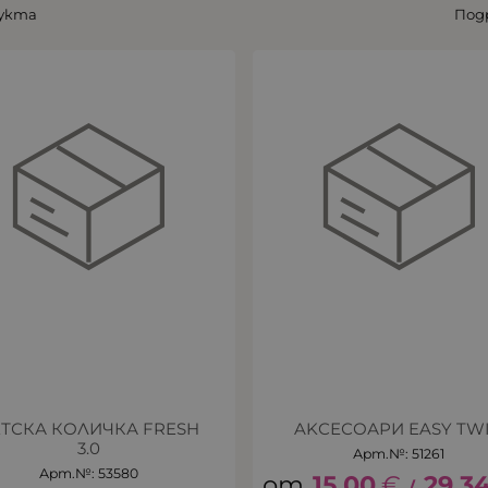
дукта
Под
ТСКА КОЛИЧКА FRESH
AKСЕСОАРИ EASY TW
3.0
Арт.№: 51261
Арт.№: 53580
15.00
€
29.3
/