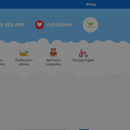
ВХОД
ЛЮБИМИ
9 555 899
ка
Бебешки
Детски
За разходка
ика
храни
играчки