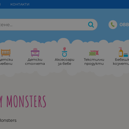
И
КОНТАКТИ
088
Детски
Детски
Аксесоари
Текстилни
Бебеш
мебели
столчета
за бебе
продукти
козмет
Y MONSTERS
onsters