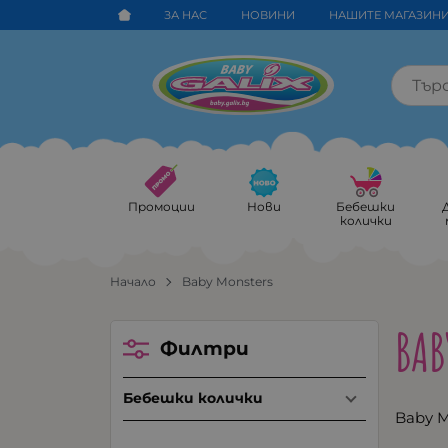
ЗА НАС
НОВИНИ
НАШИТЕ МАГАЗИН
Промоции
Нови
Бебешки
колички
Начало
Baby Monsters
BAB
Филтри
Бебешки колички
Baby M