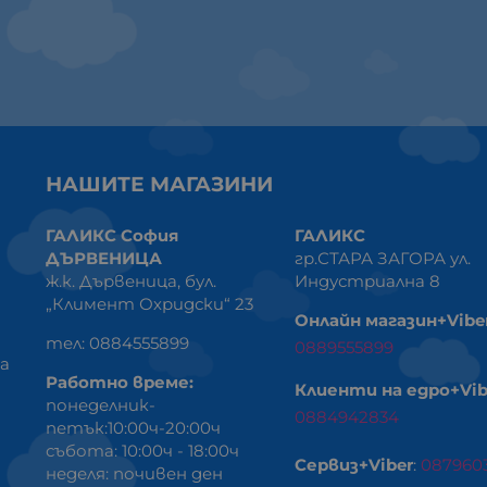
НАШИТЕ МАГАЗИНИ
ГАЛИКС София
ГАЛИКС
ДЪРВЕНИЦА
гр.СТАРА ЗАГОРА ул.
ж.к. Дървеница, бул.
Индустриална 8
„Климент Охридски“ 23
Онлайн магазин+Vibe
тел: 0884555899
0889555899
ка
Работно време:
Клиенти на едро+Vib
понеделник-
0884942834
петък:10:00ч-20:00ч
събота: 10:00ч - 18:00ч
Сервиз+Viber
:
087960
неделя: почивен ден