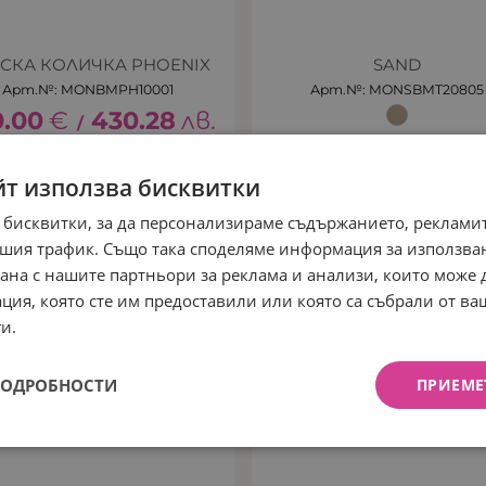
СКА КОЛИЧКА PHOENIX
SAND
Арт.№: MONBMPH10001
Арт.№: MONSBMT20805
0.00
€
430.28
лв.
/
йт използва бисквитки
ЧЕН
НЕНАЛИЧЕН
 бисквитки, за да персонализираме съдържанието, рекламит
шия трафик. Също така споделяме информация за използва
рана с нашите партньори за реклама и анализи, които може
ция, която сте им предоставили или която са събрали от в
и.
ПОДРОБНОСТИ
ПРИЕМЕ