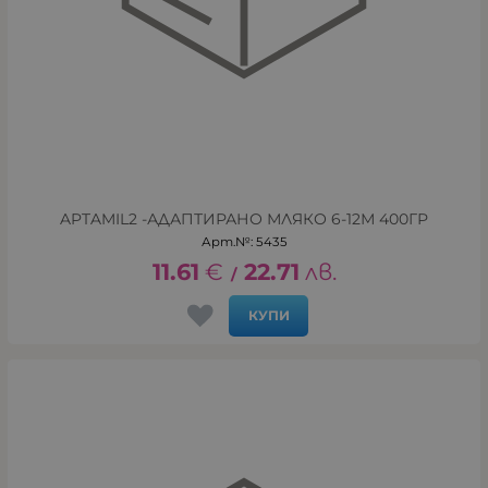
APTAMIL2 -АДАПТИРАНО МЛЯКО 6-12М 400ГР
Арт.№: 5435
11.61
€
22.71
лв.
/
КУПИ