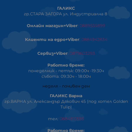
ГАЛИКС
гр.СТАРА ЗАГОРА ул. Индустриална 8
Онлайн магазин+Viber
:
0889555899
Клиенти на едро+Viber
:
0884942834
Сервиз+Viber
:
0879603293
Работно време:
понеделник - петък: 09:00ч -19:30ч
събота: 09:30ч - 18:00ч
неделя - почивен ден
ГАЛИКС Варна
гр.ВАРНА ул. Александър Дякович 45 (под хотел Golden
Tulip)
тел:
0884810555
Работно време: