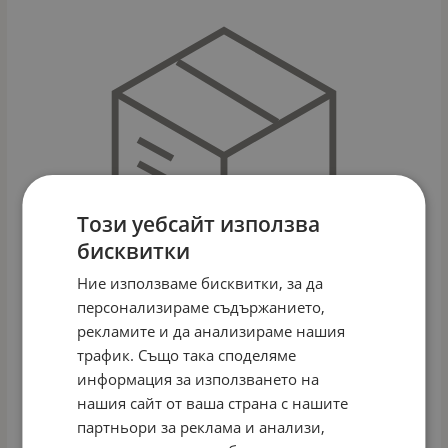
Този уебсайт използва
бисквитки
Ние използваме бисквитки, за да
персонализираме съдържанието,
рекламите и да анализираме нашия
трафик. Също така споделяме
APTAMIL4 -АДАПТИРАНО МЛЯКО 24М+ 400ГР
информация за използването на
Арт.№: 5503
нашия сайт от ваша страна с нашите
10.89
€
21.30
лв.
/
партньори за реклама и анализи,