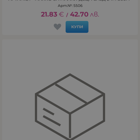
Арт.№: 5506
21.83
€
42.70
лв.
/
КУПИ