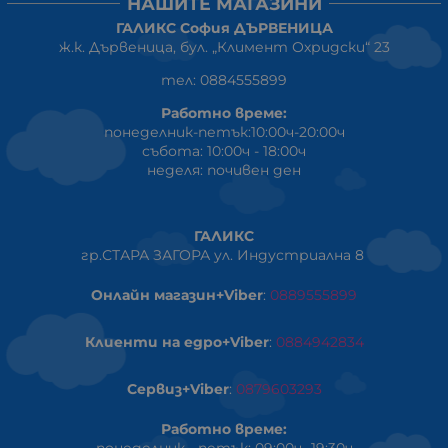
НАШИТЕ МАГАЗИНИ
ГАЛИКС София ДЪРВЕНИЦА
ж.к. Дървеница, бул. „Климент Охридски“ 23
тел: 0884555899
Работно време:
понеделник-петък:10:00ч-20:00ч
събота: 10:00ч - 18:00ч
неделя: почивен ден
ГАЛИКС
гр.СТАРА ЗАГОРА ул. Индустриална 8
Онлайн магазин+Viber
:
0889555899
Клиенти на едро+Viber
:
0884942834
Сервиз+Viber
:
0879603293
Работно време: