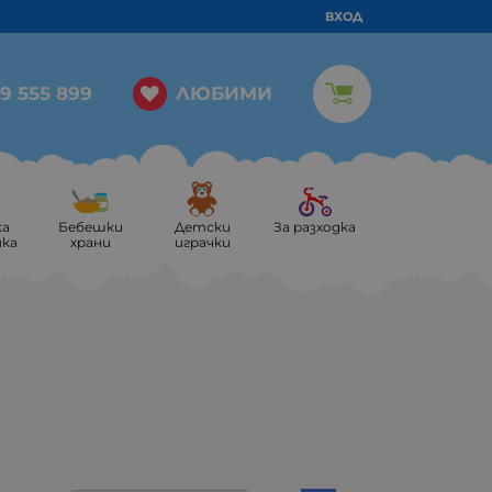
ВХОД
ЛЮБИМИ
9 555 899
ка
Бебешки
Детски
За разходка
ика
храни
играчки