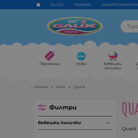
ЗА НАС
НОВИНИ
НАШИТЕ МАГАЗИН
Промоции
Нови
Бебешки
колички
Начало
Anex
Quant
QU
Филтри
Бебешки колички
Quant