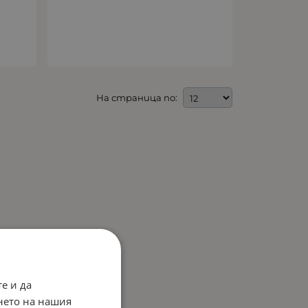
На страница по:
е и да
нето на нашия