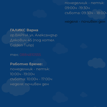
понеделник - петък:
09:00ч -19:30ч
събота: 09:30ч - 18:00
неделя - почивен ден
ГАЛИКС Варна
гр.ВАРНА ул. Александър
Дякович 45 (под хотел
Golden Tulip)
тел:
0884810555
Работно време:
понеделник - петък:
10:00ч -19:00ч
събота: 10:00ч - 17:00ч
неделя: почивен ден