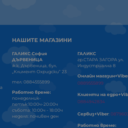
НАШИТЕ МАГАЗИНИ
ГАЛИКС София
ГАЛИКС
ДЪРВЕНИЦА
гр.СТАРА ЗАГОРА ул.
ж.к. Дървеница, бул.
Индустриална 8
„Климент Охридски“ 23
Онлайн магазин+Vibe
тел: 0884555899
0889555899
ка
Работно време:
Клиенти на едро+Vib
понеделник-
0884942834
петък:10:00ч-20:00ч
събота: 10:00ч - 18:00ч
Сервиз+Viber
:
087960
неделя: почивен ден
Работно време: