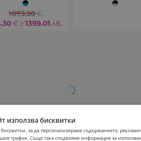
1073.20
€
5.30
€
1399.01
лв.
/
йт използва бисквитки
 бисквитки, за да персонализираме съдържанието, рекламит
шия трафик. Също така споделяме информация за използва