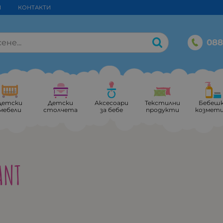
И
КОНТАКТИ
088
Детски
Детски
Аксесоари
Текстилни
Бебеш
мебели
столчета
за бебе
продукти
козмет
ANT