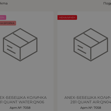
укта
Под
33%
НЕНАЛИЧЕН
НА БРОЙКА
EX-БЕБЕШКА КОЛИЧКА
ANEX-БЕБЕШКА КОЛИ
В1 QUANT WATER:QN06
2В1 QUANT AIR:QN0
Арт.№: 7058
Арт.№: 7058