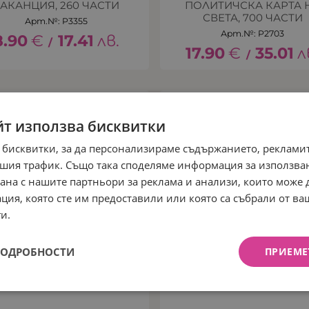
АКАНЦИЯ, 260 ЧАСТИ
ПОЛИТИЧСКА КАРТА 
СВЕТА, 700 ЧАСТИ
Арт.№: P3355
Арт.№: P2703
8.90
€
17.41
лв.
/
17.90
€
35.01
л
/
йт използва бисквитки
 бисквитки, за да персонализираме съдържанието, рекламит
шия трафик. Също така споделяме информация за използва
рана с нашите партньори за реклама и анализи, които може
ция, която сте им предоставили или която са събрали от в
и.
ПОДРОБНОСТИ
ПРИЕМЕ