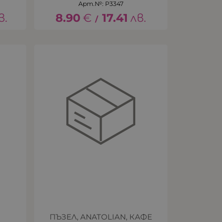
Арт.№: P3347
в.
8.90
€
17.41
лв.
/
ПЪЗЕЛ, ANATOLIAN, КАФЕ