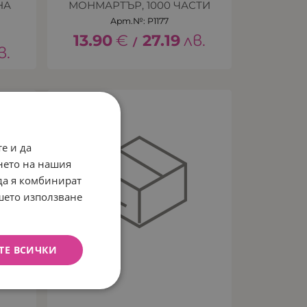
НА
МОНМАРТЪР, 1000 ЧАСТИ
Арт.№: P1177
13.90
€
27.19
лв.
/
в.
е и да
нето на нашия
 да я комбинират
ашето използване
ТЕ ВСИЧКИ