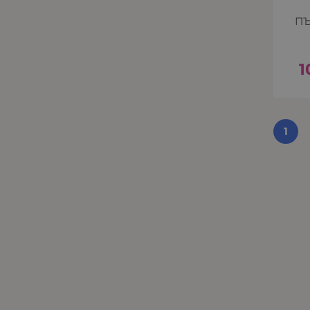
ПЪ
1
1