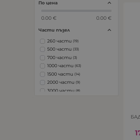
По цена
0.00 €
0.00 €
Части пъзел
260 части
(19)
500 части
(33)
700 части
(3)
1000 части
(63)
1500 части
(14)
2000 части
(9)
3000 части
(8)
4000 части
(1)
БАД
1