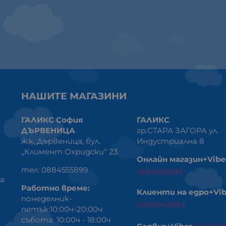
НАШИТЕ МАГАЗИНИ
ГАЛИКС София
ГАЛИКС
ДЪРВЕНИЦА
гр.СТАРА ЗАГОРА ул.
ж.к. Дървеница, бул.
Индустриална 8
„Климент Охридски“ 23
Онлайн магазин+Vibe
тел: 0884555899
0889555899
ка
Работно време:
Клиенти на едро+Vib
понеделник-
0884942834
петък:10:00ч-20:00ч
събота: 10:00ч - 18:00ч