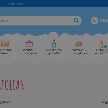
И
КОНТАКТИ
088
Детски
Детски
Аксесоари
Текстилни
Бебеш
мебели
столчета
за бебе
продукти
козмет
ATOLIAN
одукта
Под