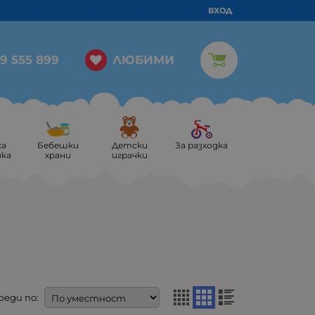
ВХОД
ЛЮБИМИ
9 555 899
ка
Бебешки
Детски
За разходка
ика
храни
играчки
реди по: