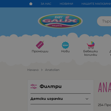
ЗА НАС
НОВИНИ
НАШИТЕ МАГАЗИН
Промоции
Нови
Бебешки
колички
Начало
Anatolian
AN
Филтри
Детски играчки
254 Пр