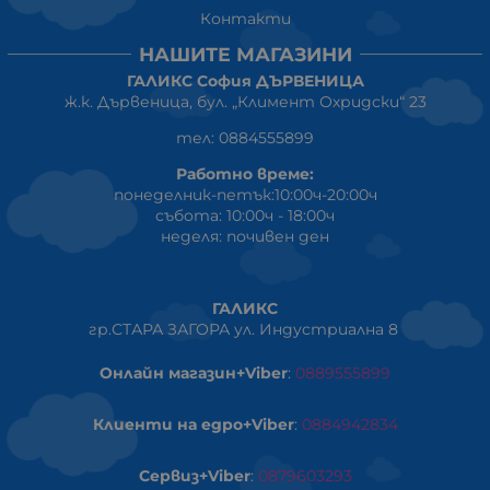
Контакти
НАШИТЕ МАГАЗИНИ
ГАЛИКС София ДЪРВЕНИЦА
ж.к. Дървеница, бул. „Климент Охридски“ 23
тел: 0884555899
Работно време:
понеделник-петък:10:00ч-20:00ч
събота: 10:00ч - 18:00ч
неделя: почивен ден
ГАЛИКС
гр.СТАРА ЗАГОРА ул. Индустриална 8
Онлайн магазин+Viber
:
0889555899
Клиенти на едро+Viber
:
0884942834
Сервиз+Viber
:
0879603293