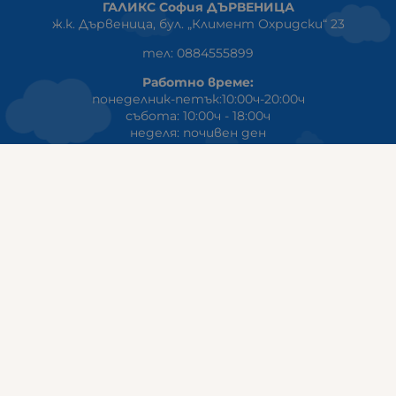
ГАЛИКС София ДЪРВЕНИЦА
ж.к. Дървеница, бул. „Климент Охридски“ 23
тел: 0884555899
Работно време:
понеделник-петък:10:00ч-20:00ч
събота: 10:00ч - 18:00ч
неделя: почивен ден
ГАЛИКС
гр.СТАРА ЗАГОРА ул. Индустриална 8
Онлайн магазин+Viber
:
0889555899
Клиенти на едро+Viber
:
0884942834
Сервиз+Viber
:
0879603293
Работно време:
понеделник - петък: 09:00ч -19:30ч
събота: 09:30ч - 18:00ч