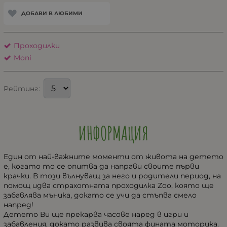
ДОБАВИ В ЛЮБИМИ
Проходилки
Moni
Рейтинг:
ИНФОРМАЦИЯ
Един от най-важните моменти от живота на детето
е, когато то се опитва да направи своите първи
крачки. В този вълнуващ за него и родители период, на
помощ идва страхотната проходилка Zoo, която ще
забавлява мъника, докато се учи да стъпва смело
напред!
Детето Ви ще прекарва часове наред в игри и
забавления, докато развива своята фината моторика.