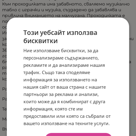
Към проходилката има забавното, сваляемо музикално
табло с играчки и музика, създадено да забавлява и
привлича вниманието на малчугана. Проходилката е
подходяща за деца над 6-месечна възраст, като им
осигурява комфорт, сигурност и забавление.
Този уебсайт използва
Има три степени на регулиране на височината, в
зависимост от ръста на Вашето дете. Двете предни
бисквитки
колела са със силиконово покритие и се въртят на
Ние използваме бисквитки, за да
360°, а задните са с праволинейно движение. За по-
голяма безопасност на детето, особено когато е в
персонализираме съдържанието,
близост от стълби и стръмни терени, проходилката
рекламите и да анализираме нашия
разполага със силиконови стопери. Меката
трафик. Също така споделяме
тапицирана седалка ще осигури още по-голям
комфорт на Вашето дете.
информация за използването на
нашия сайт от ваша страна с нашите
Размер: 67x57x54 см
партньори за реклама и анализи,
Размер на опаковка: 12x62.5x76 см
които може да я комбинират с друга
информация, която сте им
Тегло кг: 4.20
предоставили или която са събрали от
Максимално тегло кг: 12
вашето използване на техните услуги.
Възраст: 6 месеца +