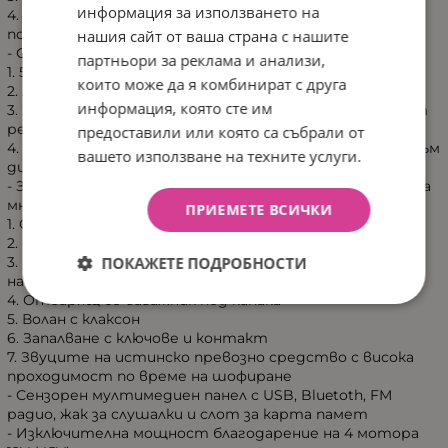
информация за използването на
4. Така нареченият бавен старт - колата ускорява
постепенно
нашия сайт от ваша страна с нашите
- Сигурност:
партньори за реклама и анализи,
1. 5 точкови предпазни колани
които може да я комбинират с друга
2. Автоматична спирачка
информация, която сте им
3. 2 режима на скорост на шофиране в зависимост от
режима на шофиране (4x2 и 4x4)
предоставили или която са събрали от
4. Превключване на режима на управление от ръчно към
вашето използване на техните услуги.
дистанционно
- Забавление за вашето мъниче - Jeep Rubicоn предлага
много изненади:
ПРИЕМЕТЕ ВСИЧКИ
1. Отваряща се врата
2. Сгъваеми огледала
ПОКАЖЕТЕ ПОДРОБНОСТИ
3. LED светлини: предни и допълнителни на
напречната греда
4. Отварящ се багажник под капака
5. Волан с клаксон
6. Запалване с ключове и контакт
7. Звуците на истинско превозно средство с висока
проходимост по време на шофиране
- Сензорен мултимедиен панел с USB, Bluetoth, FM
радио, жак за слушалки и слот за карта памет
- Изключителна мощност благодарение на 4 мотора