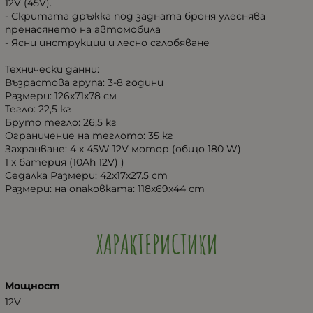
12V (45V).
- Скритата дръжка под задната броня улеснява
пренасянето на автомобила
- Ясни инструкции и лесно сглобяване
Технически данни:
Възрастова група: 3-8 години
Размери: 126x71x78 см
Тегло: 22,5 кг
Бруто тегло: 26,5 кг
Ограничение на теглото: 35 кг
Захранване: 4 x 45W 12V мотор (общо 180 W)
1 x батерия (10Ah 12V) )
Седалка Размери: 42x17x27.5 cm
Размери: на опаковката: 118x69x44 cm
ХАРАКТЕРИСТИКИ
Мощност
12V