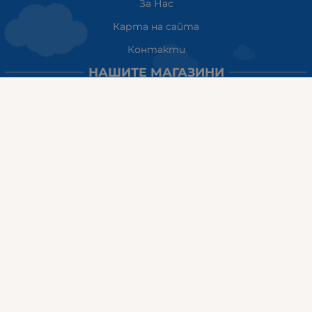
За Нас
Карта на сайта
Контакти
НАШИТЕ МАГАЗИНИ
ГАЛИКС София ДЪРВЕНИЦА
ж.к. Дървеница, бул. „Климент Охридски“ 23
тел: 0884555899
Работно време:
понеделник-петък:10:00ч-20:00ч
събота: 10:00ч - 18:00ч
неделя: почивен ден
ГАЛИКС
гр.СТАРА ЗАГОРА ул. Индустриална 8
Онлайн магазин+Viber
:
0889555899
Клиенти на едро+Viber
:
0884942834