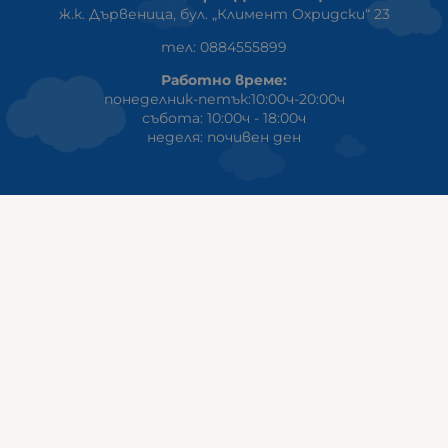
ж.к. Дървеница, бул. „Климент Охридски“ 23
тел: 0884555899
Работно време:
понеделник-петък:10:00ч-20:00ч
събота: 10:00ч - 18:00ч
неделя: почивен ден
ГАЛИКС
гр.СТАРА ЗАГОРА ул. Индустриална 8
Онлайн магазин+Viber
:
0889555899
Клиенти на едро+Viber
:
0884942834
Сервиз+Viber
:
0879603293
Работно време:
понеделник - петък: 09:00ч -19:30ч
събота: 09:30ч - 18:00ч