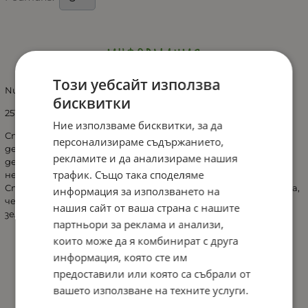
ИНФОРМАЦИЯ
Този уебсайт използва
Nuk-стерилизатор и уред за задушаване на зеленчуци 2в1
бисквитки
251.010
Ние използваме бисквитки, за да
Стерилизаторът работи по метода на горещата
персонализираме съдържанието,
дезинфекция. Водата се загрява до 95-97 градуса и парата
рекламите и да анализираме нашия
дезинфекцира.Чрез малките количества вода, които са
трафик. Също така споделяме
необходими се пести и електрическа енергия.
Стерилизаторът е практичен и от гледна точка на това,
информация за използването на
че може да се използва и като уред за задушаване на
нашия сайт от ваша страна с нашите
зеленчуци - както за бебето, така и за цялото семейство.
партньори за реклама и анализи,
които може да я комбинират с друга
информация, която сте им
предоставили или която са събрали от
вашето използване на техните услуги.