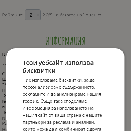
2.0/5 на базата на 1 оценка
Рейтинг:
ИНФОРМАЦИЯ
Nuk-сет Perfect start Temperature Control 10 части
Този уебсайт използва
225.267
бисквитки
Съдържа:
Шише РА 150мл силиконов биберон за хранене 0-6м S
Ние използваме бисквитки, за да
2бр.
персонализираме съдържанието,
Шише РА 300мл силиконов биберон за хранене 6-18м M
рекламите и да анализираме нашия
-2бр.
трафик. Също така споделяме
Биберон за храна силикон 0-6м M -2бр.
NUK бибeрон залъгалка силикон 0-6м. GENIUS + кугийка
информация за използването на
-1бр.
нашия сайт от ваша страна с нашите
NUK четка за шише и биберон -2в1-1бр.
партньори за реклама и анализи,
Клапа Open Close
които може да я комбинират с друга
НЕ СТЕРИЛИЗИРАЙТЕ В МИКРОВЪЛНОВА.