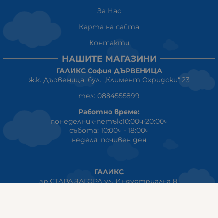
За Нас
Карта на сайта
Контакти
НАШИТЕ МАГАЗИНИ
ГАЛИКС София ДЪРВЕНИЦА
ж.к. Дървеница, бул. „Климент Охридски“ 23
тел: 0884555899
Работно време:
понеделник-петък:10:00ч-20:00ч
събота: 10:00ч - 18:00ч
неделя: почивен ден
ГАЛИКС
гр.СТАРА ЗАГОРА ул. Индустриална 8
Онлайн магазин+Viber
:
0889555899