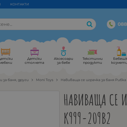
И
КОНТАКТИ
088
Детски
Детски
Аксесоари
Текстилни
Бебеш
мебели
столчета
за бебе
продукти
козмет
и за баня, други
Moni Toys
Навиваща се играчка за баня Рибка
НАВИВАЩА СЕ И
K999-209B2