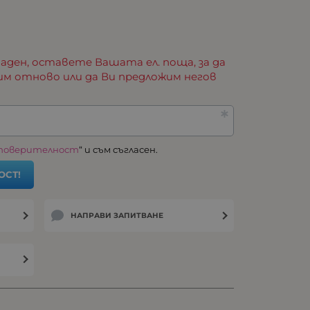
аден, оставете Вашата ел. поща, за да
им отново или да Ви предложим негов
 поверителност
“ и съм съгласен.
ОСТ!
НАПРАВИ ЗАПИТВАНЕ