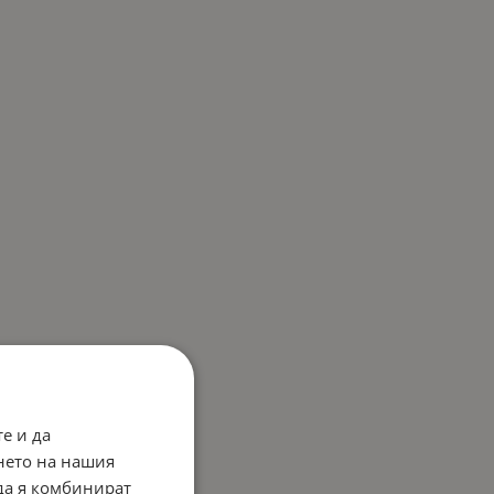
е и да
нето на нашия
 да я комбинират