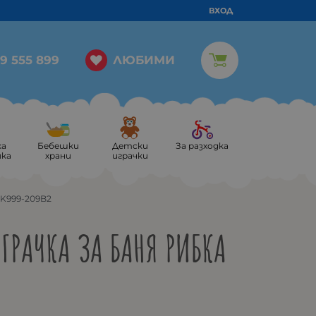
ВХОД
ЛЮБИМИ
9 555 899
ка
Бебешки
Детски
За разходка
ика
храни
играчки
 K999-209B2
ГРАЧКА ЗА БАНЯ РИБКА