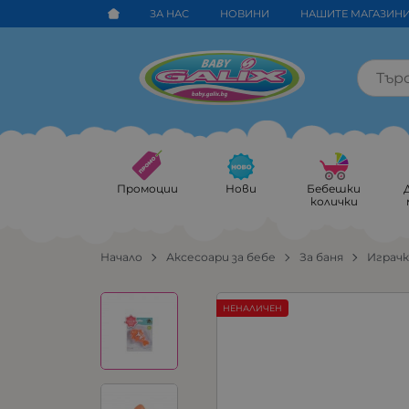
ЗА НАС
НОВИНИ
НАШИТЕ МАГАЗИН
Промоции
Нови
Бебешки
колички
Начало
Аксесоари за бебе
За баня
Играчк
НЕНАЛИЧЕН