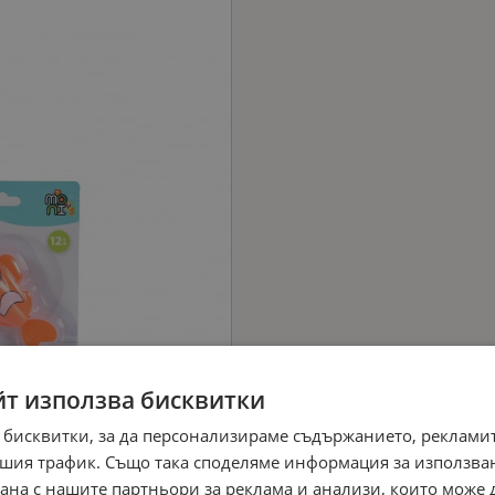
йт използва бисквитки
 бисквитки, за да персонализираме съдържанието, рекламит
шия трафик. Също така споделяме информация за използва
рана с нашите партньори за реклама и анализи, които може