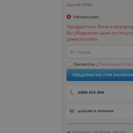
Арт.№:
37190
Неналичен
Продуктът вече е разпрод
Ви уведомим щом го получ
заместител.
Ел. поща
Прочетох „
Политиката за
УВЕДОМИ МЕ ПРИ НАЛИЧН
0889 555 899
ДОБАВИ В ЛЮБИМИ
Играчки за баня, други