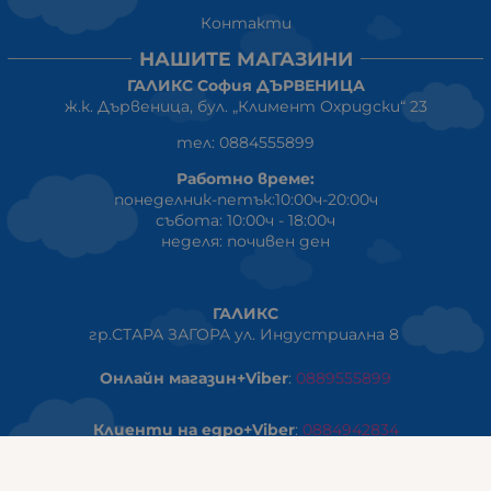
Контакти
НАШИТЕ МАГАЗИНИ
ГАЛИКС София ДЪРВЕНИЦА
ж.к. Дървеница, бул. „Климент Охридски“ 23
тел: 0884555899
Работно време:
понеделник-петък:10:00ч-20:00ч
събота: 10:00ч - 18:00ч
неделя: почивен ден
ГАЛИКС
гр.СТАРА ЗАГОРА ул. Индустриална 8
Онлайн магазин+Viber
:
0889555899
Клиенти на едро+Viber
:
0884942834
Сервиз+Viber
:
0879603293