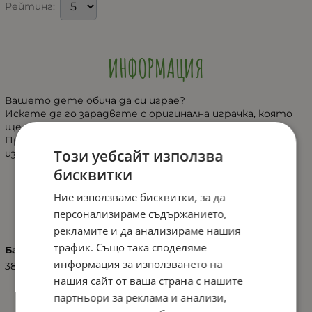
Рейтинг:
ИНФОРМАЦИЯ
Вашето дете обича да си играе?
Искате да го зарадвате с оригинална играчка, която
ще превърне дните му в истинско забавление?
Представяме Ви тази страхотна кукла, която
Този уебсайт използва
изглежда като истинско бебе.
бисквитки
Ние използваме бисквитки, за да
ХАРАКТЕРИСТИКИ
персонализираме съдържанието,
рекламите и да анализираме нашия
трафик. Също така споделяме
Баркод (ISBN, UPC, др.)
информация за използването на
380014622218
нашия сайт от ваша страна с нашите
партньори за реклама и анализи,