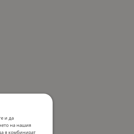
е и да
нето на нашия
 да я комбинират