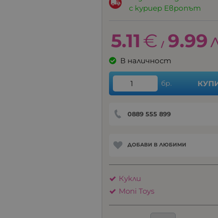
с куриер Европът
5.11
€
9.99
/
В наличност
бр.
КУП
0889 555 899
ДОБАВИ В ЛЮБИМИ
Кукли
Moni Toys