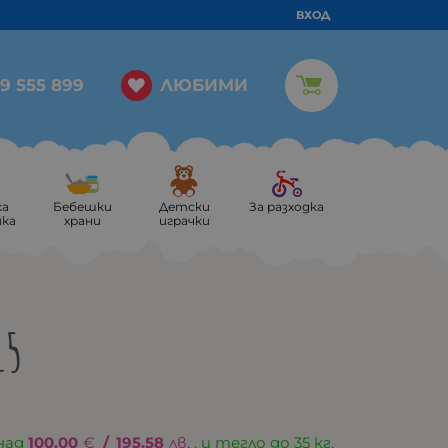
ВХОД
ЛЮБИМИ
9 555 899
ка
Бебешки
Детски
За разходка
ика
храни
играчки
15
над
100.00
€
/
195.58
лв.
, и тегло до 35 кг.