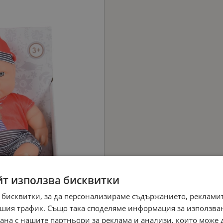
йт използва бисквитки
 бисквитки, за да персонализираме съдържанието, рекламит
шия трафик. Също така споделяме информация за използва
рана с нашите партньори за реклама и анализи, които може