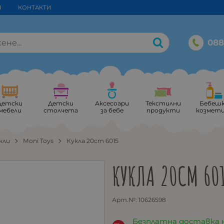
И
КОНТАКТИ
088
Детски
Детски
Аксесоари
Текстилни
Бебеш
мебели
столчета
за бебе
продукти
козмет
кли
Moni Toys
Кукла 20cm 6015
КУКЛА 20CM 60
Арт.№:
10626598
Безплатна доставка 