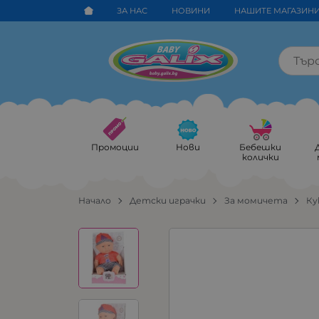
ЗА НАС
НОВИНИ
НАШИТЕ МАГАЗИН
Промоции
Нови
Бебешки
колички
Начало
Детски играчки
За момичета
Ку