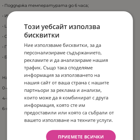
• Поддържа температурата до 6 часа;
• Интересен дизайн;
Този уебсайт използва
• Цедка за чай;
бисквитки
• Обем 500мл;
Ние използваме бисквитки, за да
• Подходящ за деца 0+ месеца;
персонализираме съдържанието,
• Без BPA.
рекламите и да анализираме нашия
трафик. Също така споделяме
информация за използването на
Намаляване на температурата:
нашия сайт от ваша страна с нашите
0-ев - 100°С гореща вода;
партньори за реклама и анализи,
които може да я комбинират с друга
4-ти час ~ 80-70°С;
информация, която сте им
6-ти час ~ 50-70°С.
предоставили или която са събрали от
вашето използване на техните услуги.
ПРИЕМЕТЕ ВСИЧКИ