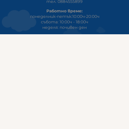
тел: 0884555899
Работно време:
понеделник-петък:10:00ч-20:00ч
събота: 10:00ч - 18:00ч
неделя: почивен ден
ГАЛИКС
гр.СТАРА ЗАГОРА ул. Индустриална 8
Онлайн магазин+Viber
:
0889555899
Клиенти на едро+Viber
:
0884942834
Сервиз+Viber
:
0879603293
Работно време:
понеделник - петък: 09:00ч -19:30ч
събота: 09:30ч - 18:00ч
неделя - почивен ден