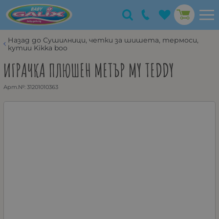
Назад до Сушилници, четки за шишета, термоси,
кутии Kikka boo
ИГРАЧКА ПЛЮШЕН МЕТЪР MY TEDDY
Арт.№:
31201010363