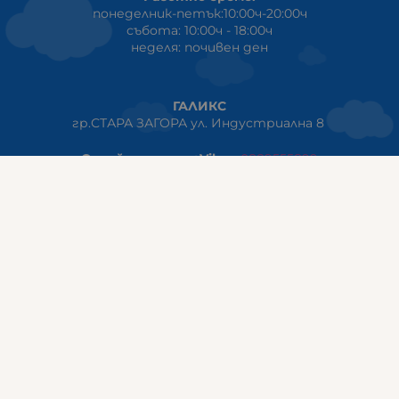
понеделник-петък:10:00ч-20:00ч
събота: 10:00ч - 18:00ч
неделя: почивен ден
ГАЛИКС
гр.СТАРА ЗАГОРА ул. Индустриална 8
Онлайн магазин+Viber
:
0889555899
Клиенти на едро+Viber
:
0884942834
Сервиз+Viber
:
0879603293
Работно време:
понеделник - петък: 09:00ч -19:30ч
събота: 09:30ч - 18:00ч
неделя - почивен ден
ГАЛИКС Варна
гр.ВАРНА ул. Александър Дякович 45 (под хотел Golden