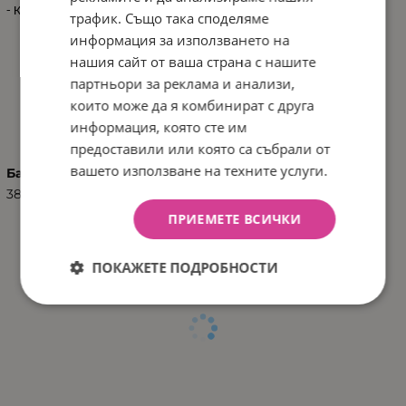
- Кашон: 50x36x40 см / 5 кг / 36 бр/кашон
трафик. Също така споделяме
информация за използването на
нашия сайт от ваша страна с нашите
партньори за реклама и анализи,
които може да я комбинират с друга
ХАРАКТЕРИСТИКИ
информация, която сте им
предоставили или която са събрали от
вашето използване на техните услуги.
Баркод (ISBN, UPC, др.)
3801201013632
ПРИЕМЕТЕ ВСИЧКИ
ПОКАЖЕТЕ ПОДРОБНОСТИ