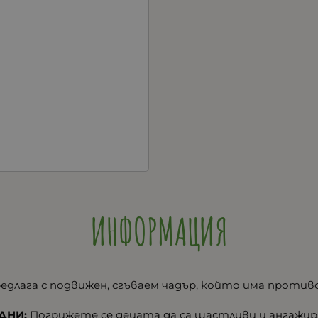
ИНФОРМАЦИЯ
едлага с подвижен, сгъваем чадър, който има проти
ДНИ:
Погрижете се децата да са щастливи и ангажир