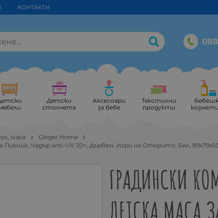
И
КОНТАКТИ
088
Детски
Детски
Аксесоари
Текстилни
Бебеш
мебели
столчета
за бебе
продукти
козмет
ол, маса
Ginger Home
икник, Чадър anti-UV 30+, Дървен, Игри на Открито, Бял, 89х79х50
ГРАДИНСКИ КОМ
ДЕТСКА МАСА З