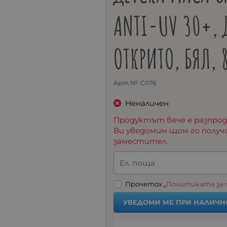
ANTI-UV 30+, 
ОТКРИТО, БЯЛ, 
Арт.№:
C076
Неналичен
Продуктът вече е разпрод
Ви уведомим щом го получ
заместител.
Ел. поща
Прочетох „
Политиката за
УВЕДОМИ МЕ ПРИ НАЛИЧН