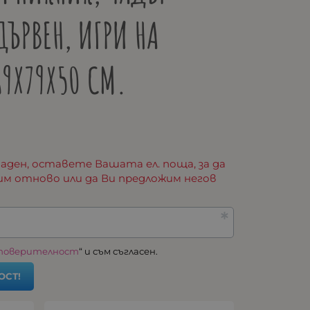
ДЪРВЕН, ИГРИ НА
89Х79Х50 СМ.
аден, оставете Вашата ел. поща, за да
им отново или да Ви предложим негов
 поверителност
“ и съм съгласен.
ОСТ!