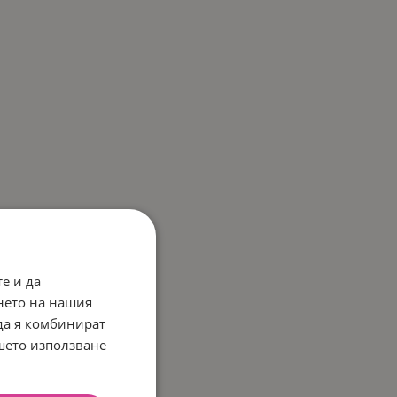
е и да
нето на нашия
 да я комбинират
ашето използване