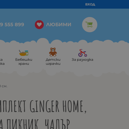
ВХОД
ЛЮБИМИ
9 555 899
ка
Бебешки
Детски
За разходка
ика
храни
играчки
 см.
ПЛЕКТ GINGER HOME,
А ПИКНИК, ЧАДЪР