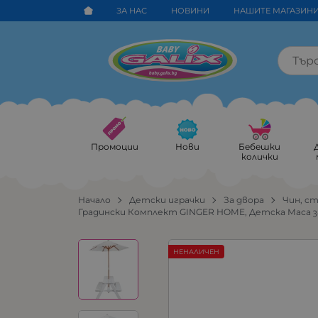
ЗА НАС
НОВИНИ
НАШИТЕ МАГАЗИН
Промоции
Нови
Бебешки
колички
Начало
Детски играчки
За двора
Чин, ст
Градински Комплект GINGER HOME, Детска Маса за П
НЕНАЛИЧЕН