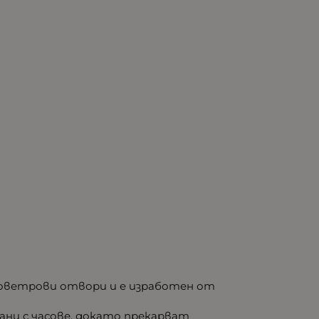
воветрови отвори и е изработен от
ани с часове, докато прекарват