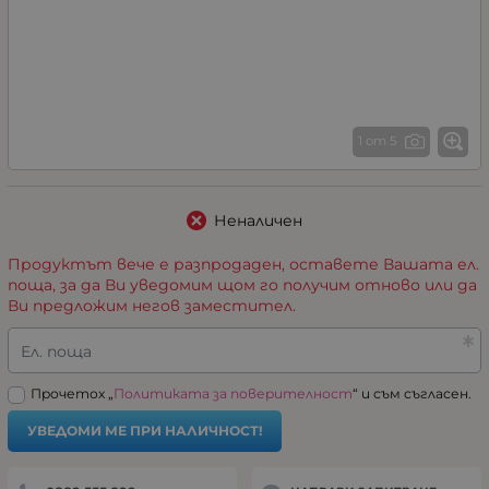
1 от 5
Неналичен
Продуктът вече е разпродаден, оставете Вашата ел.
поща, за да Ви уведомим щом го получим отново или да
Ви предложим негов заместител.
Ел. поща
Прочетох „
Политиката за поверителност
“ и съм съгласен.
УВЕДОМИ МЕ ПРИ НАЛИЧНОСТ!