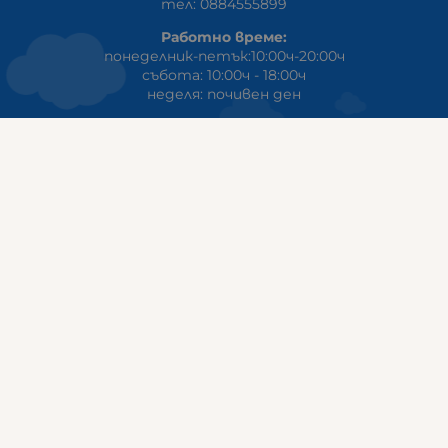
тел: 0884555899
Работно време:
понеделник-петък:10:00ч-20:00ч
събота: 10:00ч - 18:00ч
неделя: почивен ден
ГАЛИКС
гр.СТАРА ЗАГОРА ул. Индустриална 8
Онлайн магазин+Viber
:
0889555899
Клиенти на едро+Viber
:
0884942834
Сервиз+Viber
:
0879603293
Работно време:
понеделник - петък: 09:00ч -19:30ч
събота: 09:30ч - 18:00ч
неделя - почивен ден