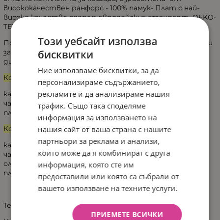
висококачествен ранфорс - 100% памук- Плат с най-
високо качество според европейския стандарт OEKO-
TEX Standard 100.
Този уебсайт използва
Потопете се в царството на сънищата с комплекти
бисквитки
за кошара Baby Galix в различни десени и стилен
дизайн, създаден специално за малките съкровища.
Ние използваме бисквитки, за да
Комплект 3ч съдържа:
персонализираме съдържанието,
рекламите и да анализираме нашия
калъфка -35/45см
чаршаф -100/150см с принт
трафик. Също така споделяме
плик - 100/150см
информация за използването на
нашия сайт от ваша страна с нашите
Комплект 4ч съдържа:
партньори за реклама и анализи,
калъфка -35/45см
които може да я комбинират с друга
чаршаф -100/150см с принт
олекотена завивка -100/150см
информация, която сте им
плик - 100/150см
предоставили или която са събрали от
вашето използване на техните услуги.
Текстил ранфорс, произведен в Полша.
ПРИЕМЕТЕ ВСИЧКИ