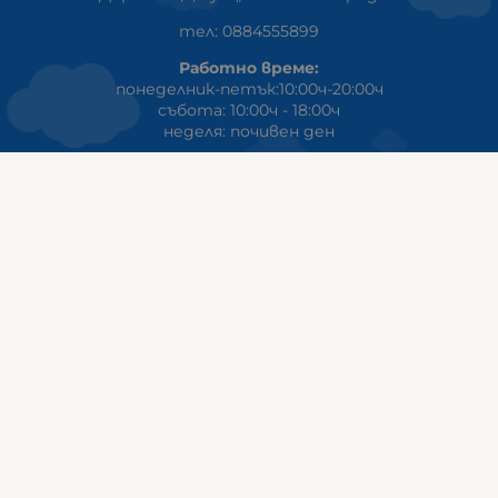
тел: 0884555899
Работно време:
понеделник-петък:10:00ч-20:00ч
събота: 10:00ч - 18:00ч
неделя: почивен ден
ГАЛИКС
гр.СТАРА ЗАГОРА ул. Индустриална 8
Онлайн магазин+Viber
:
0889555899
Клиенти на едро+Viber
:
0884942834
Сервиз+Viber
:
0879603293
Работно време:
понеделник - петък: 09:00ч -19:30ч
събота: 09:30ч - 18:00ч
неделя - почивен ден