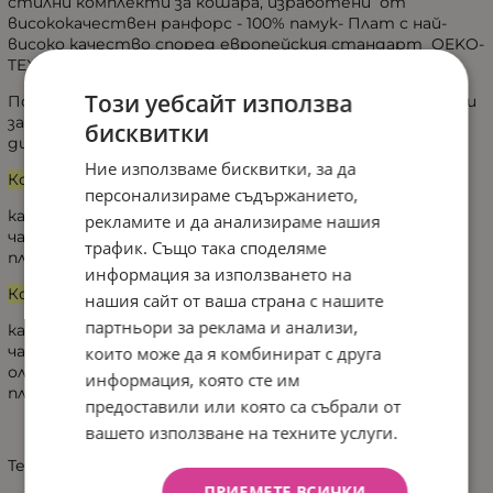
стилни комплекти за кошара, изработени от
висококачествен ранфорс - 100% памук- Плат с най-
високо качество според европейския стандарт OEKO-
TEX Standard 100.
Този уебсайт използва
Потопете се в царството на сънищата с комплекти
за кошара Baby Galix в различни десени и стилен
бисквитки
дизайн, създаден специално за малките съкровища.
Ние използваме бисквитки, за да
Комплект 3ч съдържа:
персонализираме съдържанието,
калъфка -35/45см
рекламите и да анализираме нашия
чаршаф -100/150см
трафик. Също така споделяме
плик - 100/150см
информация за използването на
Комплект 4ч съдържа:
нашия сайт от ваша страна с нашите
партньори за реклама и анализи,
калъфка -35/45см
чаршаф -100/150см
които може да я комбинират с друга
олекотена завивка -100/150см
информация, която сте им
плик - 100/150см
предоставили или която са събрали от
вашето използване на техните услуги.
Текстил ранфорс, произведен в Полша.
ПРИЕМЕТЕ ВСИЧКИ